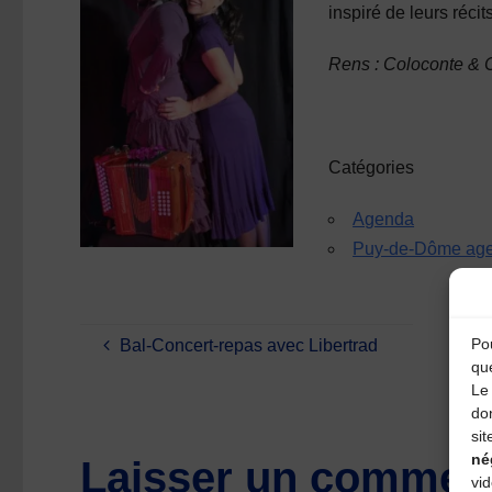
inspiré de leurs récits
Rens : Coloconte & 
Catégories
Agenda
Puy-de-Dôme ag
Pou
Bal-Concert-repas avec Libertrad
qu
Le 
do
sit
né
Laisser un comment
vi