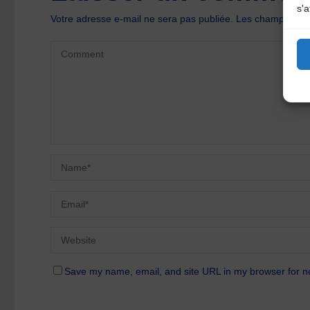
s'a
Votre adresse e-mail ne sera pas publiée.
Les champs oblig
Save my name, email, and site URL in my browser for n