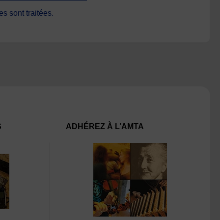
s sont traitées
.
S
ADHÉREZ À L’AMTA