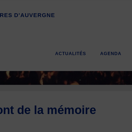
R
E
S
D
'
A
U
V
E
R
G
N
E
ACTUALITÉS
AGENDA
ont de la mémoire