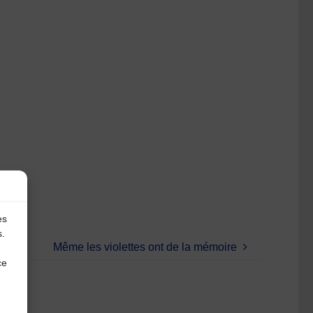
es
s.
Même les violettes ont de la mémoire
ce