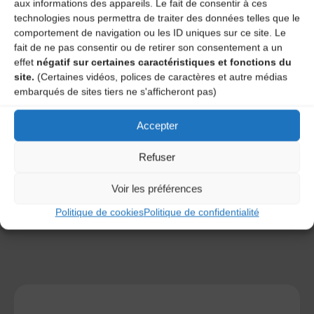
aux informations des appareils. Le fait de consentir à ces
technologies nous permettra de traiter des données telles que le
comportement de navigation ou les ID uniques sur ce site. Le
fait de ne pas consentir ou de retirer son consentement a un
effet
négatif sur certaines caractéristiques et fonctions du
site.
(Certaines vidéos, polices de caractères et autre médias
embarqués de sites tiers ne s'afficheront pas)
Save my name, email, and site URL in my browser for next
time I post a comment.
Accepter
Refuser
Ce site utilise Akismet pour réduire les indésirables.
En
savoir plus sur la façon dont les données de vos
Voir les préférences
commentaires sont traitées
.
Politique de cookies
Politique de confidentialité