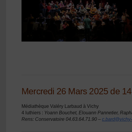
Mercredi 26 Mars 2025 de 14h 
Médiathèque Valéry Larbaud à Vichy
4 luthiers :
Yoann Bouchet, Elouann Pannetier, Rapha
Rens: Conservatoire
04.63.64.71.90 –
c.bard@vichy