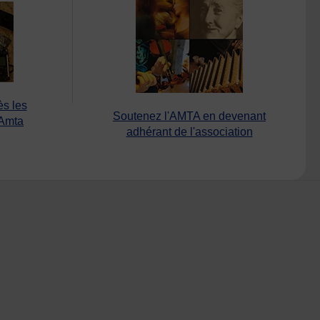
ès les
Soutenez l'AMTA en devenant
’Amta
adhérant de l'association