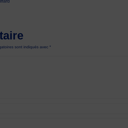
ffard
aire
atoires sont indiqués avec
*