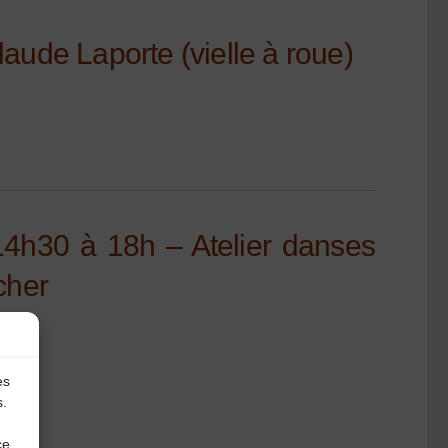
ude Laporte (vielle à roue)
4h30 à 18h – Atelier danses
cher
es
s.
ce