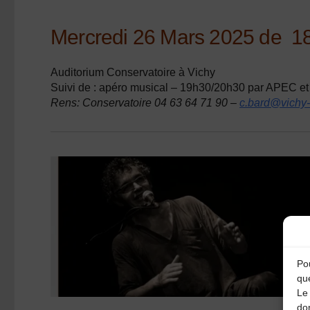
Mercredi 26 Mars 2025 de 18
Auditorium Conservatoire à Vichy
Suivi de : apéro musical – 19h30/20h30 par APEC et
Rens: Conservatoire
04 63 64 71 90 –
c.bard@vichy
Pou
qu
Le 
do