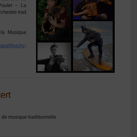
 Poulet –
La
rchestre trad
 la Musique
bard@vichy-
ert
s de musique traditionnelle