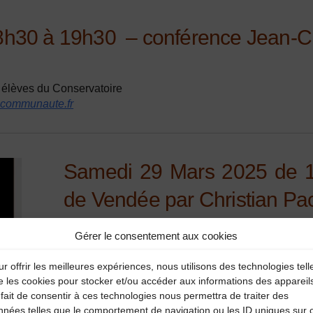
h30 à 19h30 – conférence Jean-Cla
 élèves du Conservatoire
-communaute.fr
Samedi 29 Mars 2025 de 1
de Vendée par Christian Pa
Espace Chambon
Gérer le consentement aux cookies
Tarif : 10 € sur Rés uniquement, places limitées
Rens : conservatoire
04 63 64 71 90
r offrir les meilleures expériences, nous utilisons des technologies tell
e les cookies pour stocker et/ou accéder aux informations des appareil
fait de consentir à ces technologies nous permettra de traiter des
nnées telles que le comportement de navigation ou les ID uniques sur 