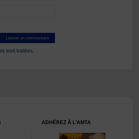
s sont traitées
.
S
ADHÉREZ À L’AMTA