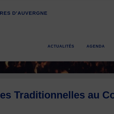
R
E
S
D
'
A
U
V
E
R
G
N
E
ACTUALITÉS
AGENDA
es Traditionnelles au C