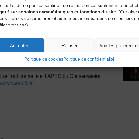
e. Le fait de ne pas consentir ou de retirer son consentement a un effet
gatif sur certaines caractéristiques et fonctions du site.
(Certaines
0h à 1h – Bal avec LE
déos, polices de caractères et autre médias embarqués de sites tiers ne
fficheront pas)
Accepter
Refuser
Voir les préférence
– AROUNE – LE GRAND BAROUF
Politique de cookies
Politique de confidentialité
que Traditionnelle et l’APEC du Conservatoire
-communaute.fr