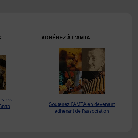
S
ADHÉREZ À L’AMTA
ès les
Soutenez l'AMTA en devenant
’Amta
adhérant de l'association