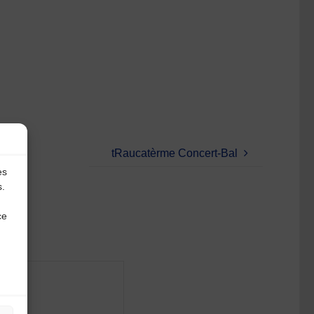
tRaucatèrme Concert-Bal
es
s.
ce