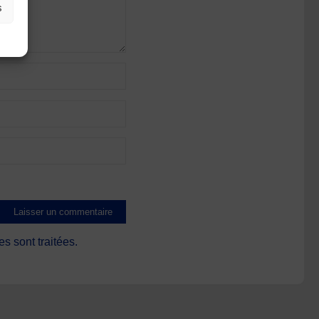
s
s sont traitées
.