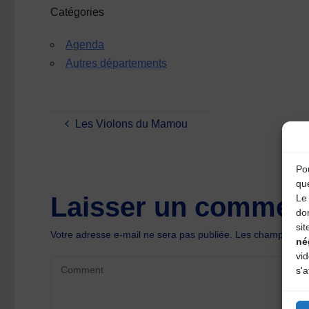
Catégories
Agenda
Autres départements
Les Violons du Mamou
Pou
qu
Laisser un comment
Le 
do
sit
Votre adresse e-mail ne sera pas publiée.
Les champs oblig
né
vi
s'a