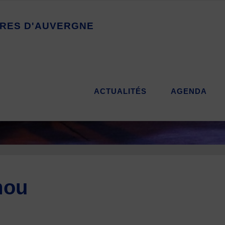
R
E
S
D
'
A
U
V
E
R
G
N
E
ACTUALITÉS
AGENDA
mou