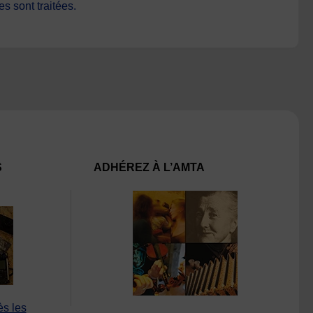
s sont traitées
.
S
ADHÉREZ À L’AMTA
ès les