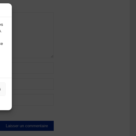
es
s.
ce
s