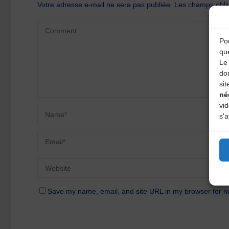
Votre adresse e-mail ne sera pas publiée.
Les champs oblig
Pou
qu
Le 
do
sit
né
vi
s'a
Save my name, email, and site URL in my browser for n