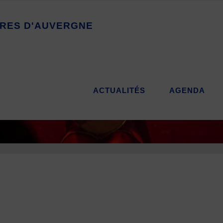
R
E
S
D
'
A
U
V
E
R
G
N
E
ACTUALITÉS
AGENDA