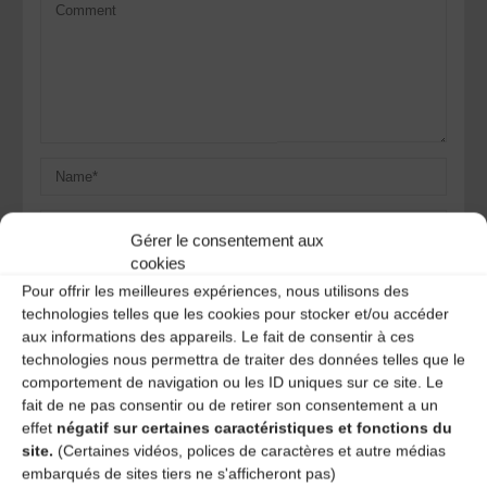
Gérer le consentement aux
cookies
Pour offrir les meilleures expériences, nous utilisons des
technologies telles que les cookies pour stocker et/ou accéder
Save my name, email, and site URL in my browser for next
aux informations des appareils. Le fait de consentir à ces
time I post a comment.
technologies nous permettra de traiter des données telles que le
comportement de navigation ou les ID uniques sur ce site. Le
fait de ne pas consentir ou de retirer son consentement a un
Ce site utilise Akismet pour réduire les indésirables.
En
effet
négatif sur certaines caractéristiques et fonctions du
savoir plus sur la façon dont les données de vos
site.
(Certaines vidéos, polices de caractères et autre médias
commentaires sont traitées
.
embarqués de sites tiers ne s'afficheront pas)