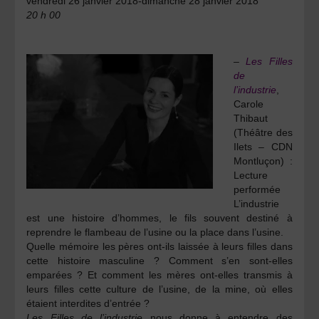
vendredi 26 janvier 2018-dimanche 28 janvier 2018
20 h 00
–
Les Filles
de
l’industrie
,
Carole
Thibaut
(Théâtre des
Ilets – CDN
Montluçon) :
Lecture
performée
L’industrie
est une histoire d’hommes, le fils souvent destiné à
reprendre le flambeau de l’usine ou la place dans l’usine.
Quelle mémoire les pères ont-ils laissée à leurs filles dans
cette histoire masculine ? Comment s’en sont-elles
emparées ? Et comment les mères ont-elles transmis à
leurs filles cette culture de l’usine, de la mine, où elles
étaient interdites d’entrée ?
Les Filles de l’industrie
nous donne à entendre des