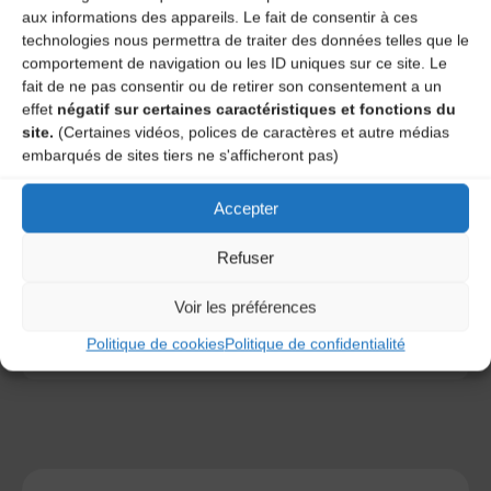
aux informations des appareils. Le fait de consentir à ces
technologies nous permettra de traiter des données telles que le
comportement de navigation ou les ID uniques sur ce site. Le
fait de ne pas consentir ou de retirer son consentement a un
effet
négatif sur certaines caractéristiques et fonctions du
site.
(Certaines vidéos, polices de caractères et autre médias
embarqués de sites tiers ne s'afficheront pas)
Save my name, email, and site URL in my browser for next
time I post a comment.
Accepter
Refuser
Ce site utilise Akismet pour réduire les indésirables.
En
savoir plus sur la façon dont les données de vos
Voir les préférences
commentaires sont traitées
.
Politique de cookies
Politique de confidentialité