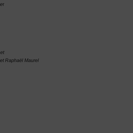
ie
r
et
s et Raphaël Maurel