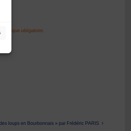
du masque obligatoire.
s
des loups en Bourbonnais » par Frédéric PARIS