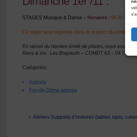
Dimanche 1er /11 :
né
vi
s'a
STAGES Musique & Danse –
Horaires :
9h30-12h &
Ce stage sera organisé dans le respect du protocole 
En raison du nombre limité de places, nous vous cons
Rens & ins : Les Brayauds – CDMDT 63 – 04 73 63 
Catégories
Agenda
Puy-de-Dôme agenda
Ateliers Supports d’histoires (tablier, tapis, cub