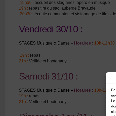
18h30 :
accueil des stagiaires, apéro en musique
19h :
repas tiré du sac, auberge Brayaude
20h30 :
écoute commentée et visionnage de films de 
Vendredi 30/10 :
STAGES Musique & Danse –
Horaires :
10h-12h30 
19h :
repas
21h :
Veillée et hootenany
Samedi 31/10 :
Pou
STAGES Musique & Danse –
Horaires :
10h-12h30 
qu
19h :
repas
Le 
21h :
Veillée et hootenany
do
sit