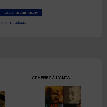
s sont traitées
.
S
ADHÉREZ À L’AMTA