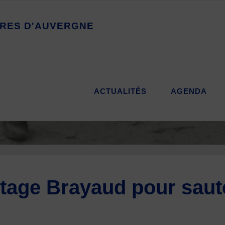
R
E
S
D
'
A
U
V
E
R
G
N
E
ACTUALITÉS
AGENDA
tage Brayaud pour saute