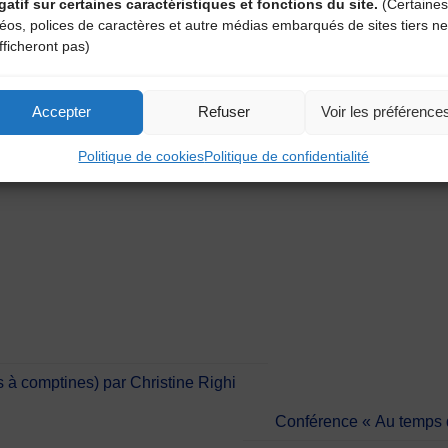
gatif sur certaines caractéristiques et fonctions du site.
(Certaines
déos, polices de caractères et autre médias embarqués de sites tiers ne
fficheront pas)
 13h30-17h
des mesures sanitaires et de distanciation physique avec port 
Accepter
Refuser
Voir les préférence
eillons de vous inscrire le plus rapidement possible.
Politique de cookies
Politique de confidentialité
36 75 –
brayauds@wanadoo.fr
–
www.brayauds.fr
es à comptines) par Christine Righi
Conférence « Au temps 