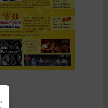
es
s.