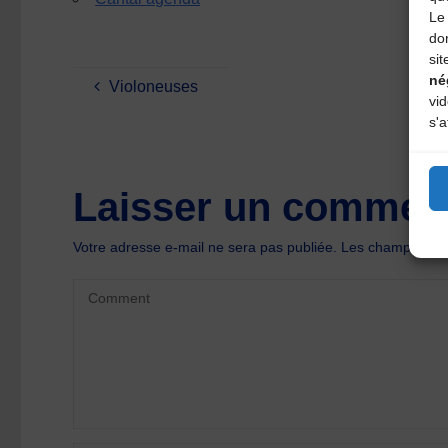
Le 
do
sit
né
Violoneuses
vi
s'a
Laisser un comment
Votre adresse e-mail ne sera pas publiée.
Les champs oblig