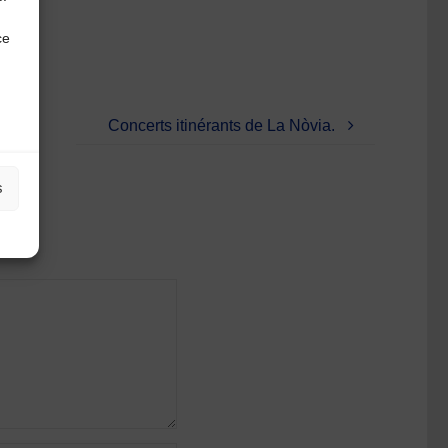
ce
Concerts itinérants de La Nòvia.
s