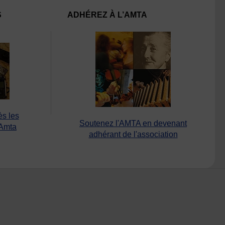
S
ADHÉREZ À L’AMTA
ès les
Soutenez l'AMTA en devenant
’Amta
adhérant de l'association