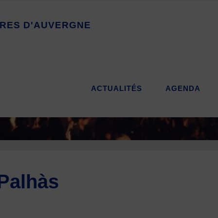
R
E
S
D
'
A
U
V
E
R
G
N
E
ACTUALITÉS
AGENDA
 Palhàs