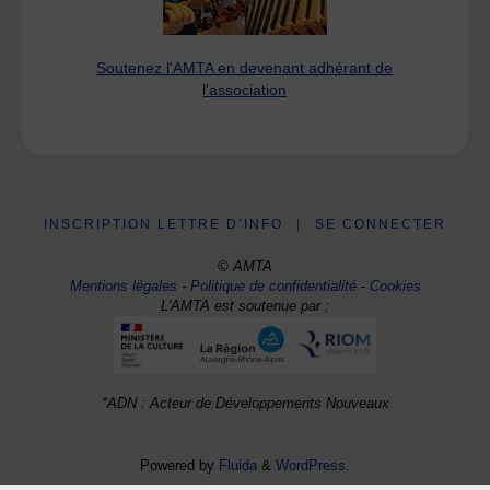
Soutenez l'AMTA en devenant adhérant de
l'association
INSCRIPTION LETTRE D’INFO
|
SE CONNECTER
© AMTA
Mentions légales
-
Politique de confidentialité
-
Cookies
L'AMTA est soutenue par :
*ADN : Acteur de Développements Nouveaux
Powered by
Fluida
&
WordPress.