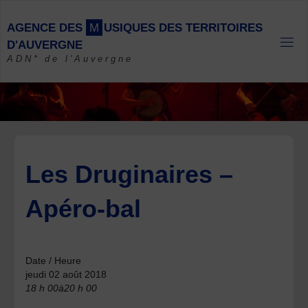
Skip
to
A
G
E
N
C
E
D
E
S
M
U
S
I
Q
U
E
S
D
E
S
T
E
R
R
I
T
O
I
R
E
S
content
D
'
A
U
V
E
R
G
N
E
ADN* de l'Auvergne
Les Druginaires –
Apéro-bal
Date / Heure
jeudi 02 août 2018
18 h 00à20 h 00