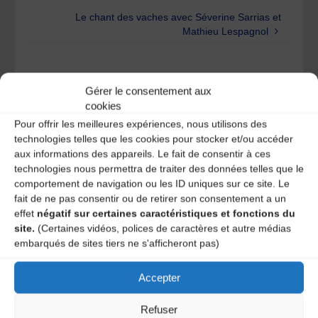
Le chant des vaches avec Séverine Sarrias et
Mathieu Lespagnol
Laisser un
Gérer le consentement aux
cookies
commentaire
Pour offrir les meilleures expériences, nous utilisons des
technologies telles que les cookies pour stocker et/ou accéder
Votre adresse e-mail ne sera pas publiée.
Les champs
aux informations des appareils. Le fait de consentir à ces
obligatoires sont indiqués avec
*
technologies nous permettra de traiter des données telles que le
comportement de navigation ou les ID uniques sur ce site. Le
fait de ne pas consentir ou de retirer son consentement a un
effet
négatif sur certaines caractéristiques et fonctions du
site.
(Certaines vidéos, polices de caractères et autre médias
embarqués de sites tiers ne s'afficheront pas)
Accepter
Refuser