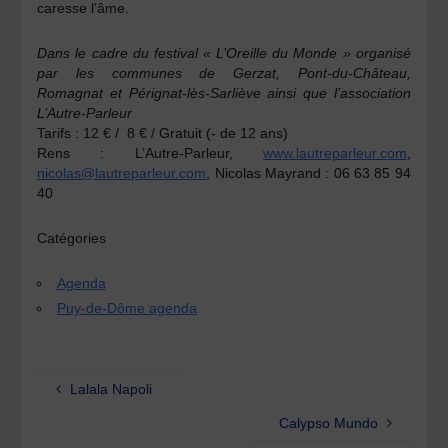
caresse l’âme.
Dans le cadre du festival « L’Oreille du Monde » organisé
par les communes de Gerzat, Pont-du-Château,
Romagnat et Pérignat-lès-Sarliève ainsi que l’association
L’Autre-Parleur
Tarifs :
12 € / 8 € / Gratuit (- de 12 ans)
Rens :
L’Autre-Parleur,
www.lautreparleur.com
,
nicolas@lautreparleur.com
, Nicolas Mayrand : 06 63 85 94
40
Catégories
Agenda
Puy-de-Dôme agenda
Lalala Napoli
Calypso Mundo