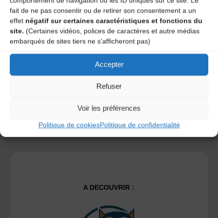
comportement de navigation ou les ID uniques sur ce site. Le
fait de ne pas consentir ou de retirer son consentement a un
effet
négatif sur certaines caractéristiques et fonctions du
Save my name, email, and site URL in my browser for next
site.
(Certaines vidéos, polices de caractères et autre médias
time I post a comment.
embarqués de sites tiers ne s'afficheront pas)
Accepter
Ce site utilise Akismet pour réduire les indésirables.
En
savoir plus sur la façon dont les données de vos
Refuser
commentaires sont traitées
.
Voir les préférences
Politique de cookies
Politique de confidentialité
A DECOUVRIR :