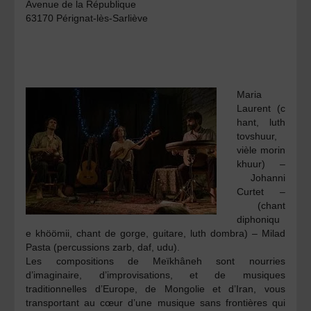
Avenue de la République
63170 Pérignat-lès-Sarliève
Maria
Laurent
(c
hant, luth
tovshuur,
vièle morin
khuur) –
Johanni
Curtet –
(chant
diphoniqu
e khöömii, chant de gorge, guitare, luth dombra) –
Milad
Pasta
(percussions zarb, daf, udu).
Les compositions de Meïkhâneh sont nourries
d’imaginaire, d’improvisations, et de musiques
traditionnelles d’Europe, de Mongolie et d’Iran, vous
transportant au cœur d’une musique sans frontières qui