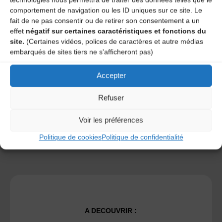
comportement de navigation ou les ID uniques sur ce site. Le
fait de ne pas consentir ou de retirer son consentement a un
effet
négatif sur certaines caractéristiques et fonctions du
site.
(Certaines vidéos, polices de caractères et autre médias
Save my name, email, and site URL in my browser for next
embarqués de sites tiers ne s'afficheront pas)
time I post a comment.
Accepter
Ce site utilise Akismet pour réduire les indésirables.
En
Refuser
savoir plus sur la façon dont les données de vos
commentaires sont traitées
.
Voir les préférences
Politique de cookies
Politique de confidentialité
A DECOUVRIR :