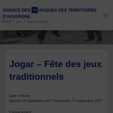
Skip
to
A
G
E
N
C
E
D
E
S
M
U
S
I
Q
U
E
S
D
E
S
T
E
R
R
I
T
O
I
R
E
S
content
D
'
A
U
V
E
R
G
N
E
ADN* de l'Auvergne
Jogar – Fête des jeux
traditionnels
Date / Heure
samedi 16 septembre 2017-dimanche 17 septembre 2017
Emplacement