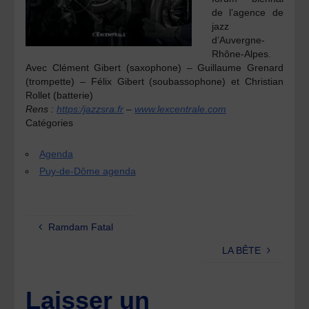
de l’agence de
jazz
d’Auvergne-
Rhône-Alpes.
Avec
Clément Gibert
(saxophone) –
Guillaume Grenard
(trompette) –
Félix Gibert
(soubassophone) et
Christian
Rollet
(batterie)
Rens :
https:/jazzsra.fr
–
www.lexcentrale.com
Catégories
Agenda
Puy-de-Dôme agenda
Ramdam Fatal
LA BÊTE
Laisser un