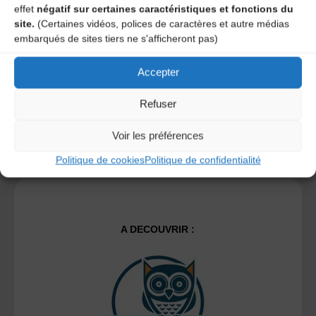
time I post a comment.
effet
négatif sur certaines caractéristiques et fonctions du
site.
(Certaines vidéos, polices de caractères et autre médias
embarqués de sites tiers ne s'afficheront pas)
Ce site utilise Akismet pour réduire les indésirables.
En
savoir plus sur la façon dont les données de vos
Accepter
commentaires sont traitées
.
Refuser
Voir les préférences
Politique de cookies
Politique de confidentialité
A DECOUVRIR :