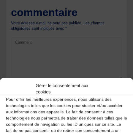
commentaire
Votre adresse e-mail ne sera pas publiée.
Les champs
obligatoires sont indiqués avec
*
Gérer le consentement aux
cookies
Pour offrir les meilleures expériences, nous utilisons des
technologies telles que les cookies pour stocker et/ou accéder
aux informations des appareils. Le fait de consentir à ces
technologies nous permettra de traiter des données telles que le
comportement de navigation ou les ID uniques sur ce site. Le
Save my name, email, and site URL in my browser for next
fait de ne pas consentir ou de retirer son consentement a un