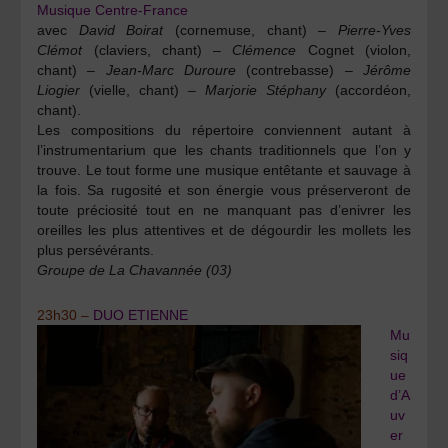
Musique Centre-France
avec
David Boirat
(cornemuse, chant) –
Pierre-Yves
Clémot
(claviers, chant) –
Clémence
Cognet
(violon,
chant) –
Jean-Marc Duroure
(contrebasse) –
Jérôme
Liogier
(vielle, chant) –
Marjorie Stéphany
(accordéon,
chant).
Les compositions du répertoire conviennent autant à
l’instrumentarium que les chants traditionnels que l’on y
trouve. Le tout forme une musique entêtante et sauvage à
la fois. Sa rugosité et son énergie vous préserveront de
toute préciosité tout en ne manquant pas d’enivrer les
oreilles les plus attentives et de dégourdir les mollets les
plus persévérants.
Groupe de La Chavannée (03)
23h30 –
DUO ETIENNE
Mu
siq
ue
d’A
uv
er