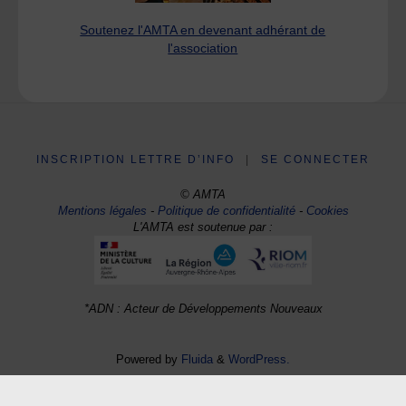
Soutenez l'AMTA en devenant adhérant de
l'association
INSCRIPTION LETTRE D’INFO
|
SE CONNECTER
© AMTA
Mentions légales
-
Politique de confidentialité
-
Cookies
L'AMTA est soutenue par :
*ADN : Acteur de Développements Nouveaux
Powered by
Fluida
&
WordPress.