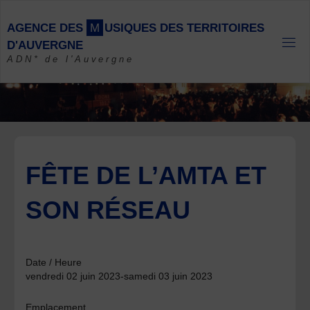
Skip
to
A
G
E
N
C
E
D
E
S
M
U
S
I
Q
U
E
S
D
E
S
T
E
R
R
I
T
O
I
R
E
S
content
D
'
A
U
V
E
R
G
N
E
ADN* de l'Auvergne
FÊTE DE L’AMTA ET
SON RÉSEAU
Date / Heure
vendredi 02 juin 2023-samedi 03 juin 2023
Emplacement