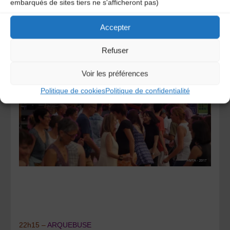
embarqués de sites tiers ne s'afficheront pas)
image, une musique pétillante au son brillant, une musique
tout en nuances et en énergie qui vous portera tout au
Accepter
long de leur bal.
Groupe proposé par le CDMDT43
Refuser
Voir les préférences
Politique de cookies
Politique de confidentialité
22h15 –
ARQUEBUSE