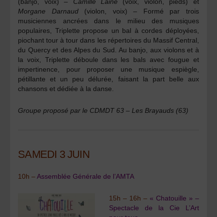
(banjo, voix) –
Camille Lainé
(voix, violon, pieds) et
Morgane Darnaud
(violon, voix) – Formé par trois
musiciennes ancrées dans le milieu des musiques
populaires, Triplette propose un bal à cordes déployées,
piochant tour à tour dans les répertoires du Massif Central,
du Quercy et des Alpes du Sud. Au banjo, aux violons et à
la voix, Triplette déboule dans les bals avec fougue et
impertinence, pour proposer une musique espiègle,
pétillante et un peu délurée, faisant la part belle aux
chansons et dédiée à la danse.
Groupe proposé par le CDMDT 63 – Les Brayauds (63)
SAMEDI 3 JUIN
10h –
Assemblée Générale de l’AMTA
15h – 16h –
« Chatouille » –
Spectacle de la Cie L’Art