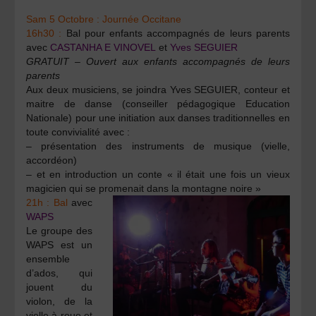
Sam 5 Octobre : Journée Occitane
16h30 :
Bal pour enfants
accompagnés de leurs parents
avec
CASTANHA E
VINOVEL
et
Yves SEGUIER
GRATUIT – Ouvert aux enfants accompagnés de leurs
parents
Aux deux musiciens, se joindra Yves SEGUIER, conteur et
maitre de danse (conseiller pédagogique Education
Nationale) pour une initiation aux danses traditionnelles en
toute convivialité avec :
– présentation des instruments de musique (vielle,
accordéon)
– et en introduction un conte « il était une fois un vieux
magicien qui se promenait dans la montagne noire »
21h : Bal
avec
WAPS
Le groupe des
WAPS est un
ensemble
d’ados, qui
jouent du
violon, de la
vielle à roue et