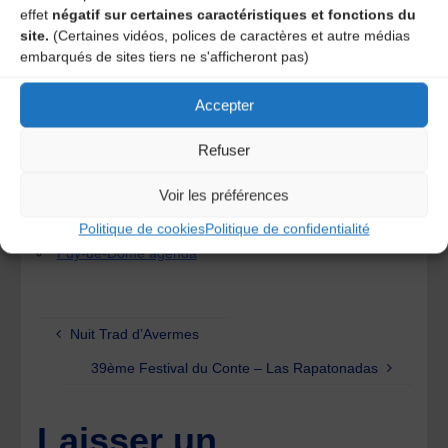
chants.
ALCATUNA nous emmènera au PORTUGAL
tant
effet
négatif sur certaines caractéristiques et fonctions du
par la musique que la danse !
site.
(Certaines vidéos, polices de caractères et autre médias
embarqués de sites tiers ne s'afficheront pas)
Tarifs : Ven & sam 10 € – Dim 5 €
Org : Lou Belladaires
Accepter
Rens : Jocelyne Larrat – 06-30-65-65-30 ou 04-73-61-64-
19
Refuser
Catégories
Voir les préférences
Agenda
Politique de cookies
Politique de confidentialité
Puy-de-Dôme agenda
Nuit Trad d’Avermes
39ème Festival du Conte – Las Rapatonadas
Laisser un