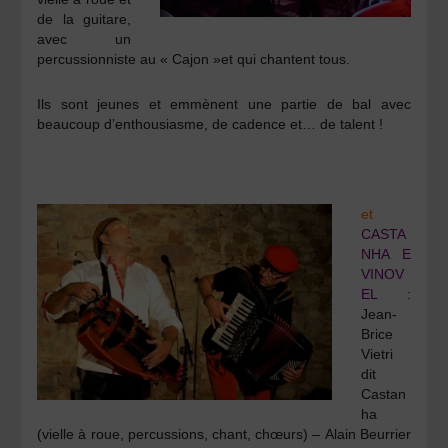
de la guitare,
avec un
percussionniste au « Cajon »et qui chantent tous.
Ils sont jeunes et emmènent une partie de bal avec
beaucoup d’enthousiasme, de cadence et… de talent !
et
CASTA
NHA E
VINOV
EL
:
Jean-
Brice
Vietri
dit
Castan
ha
(vielle à roue, percussions, chant, chœurs) –
Alain Beurrier