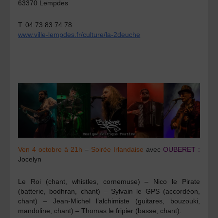
63370 Lempdes
T. 04 73 83 74 78
www.ville-lempdes.fr/culture/la-2deuche
Ven 4 octobre à 21h
–
Soirée Irlandaise
avec
OUBERET :
Jocelyn
Le Roi
(chant, whistles, cornemuse) –
Nico le Pirate
(batterie, bodhran, chant) –
Sylvain le GPS
(accordéon,
chant) –
Jean-Michel l’alchimiste
(guitares, bouzouki,
mandoline, chant) –
Thomas le fripier
(basse, chant).