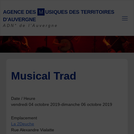
Skip
to
A
G
E
N
C
E
D
E
S
M
U
S
I
Q
U
E
S
D
E
S
T
E
R
R
I
T
O
I
R
E
S
content
D
'
A
U
V
E
R
G
N
E
ADN* de l'Auvergne
Musical Trad
Date / Heure
vendredi 04 octobre 2019-dimanche 06 octobre 2019
Emplacement
La 2Deuche
Rue Alexandre Vialatte