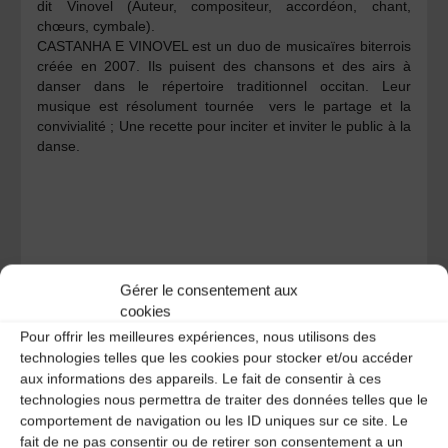
dit Vinovel
(Auteur, compositeur, accordéon, chant,
chœurs, cymbale).
CASTANHA E VINOVEL est un duo de musicaïres biterrois
créée en 2007. Ils puisent des chansons et des airs à
danser dans le répertoire traditionnel occitan. Leur
musique est résolument tournée vers le partage et la
convivialité ; Une recette pour inciter et inviter le public à la
danse.
Dim 6 octobre à 15h30 :
après-midi Portugaise
avec
Gérer le consentement aux
ALCATUNA
cookies
Une Tuna est un groupe de musique festive. Il est le plus
Pour offrir les meilleures expériences, nous utilisons des
souvent composé d’étudiants, costumés selon la discipline,
technologies telles que les cookies pour stocker et/ou accéder
qui chantent des chansons issues du répertoire populaire.
aux informations des appareils. Le fait de consentir à ces
ALCATUNA : groupe de 15 musiciens qui fait le
technologies nous permettra de traiter des données telles que le
déplacement à LEMPDES depuis MANGUALDE, notre
comportement de navigation ou les ID uniques sur ce site. Le
ville jumelle. Accordéons, guitares, flûtes, mandoline,
cavaquinhos, percussions accompagneront les
fait de ne pas consentir ou de retirer son consentement a un