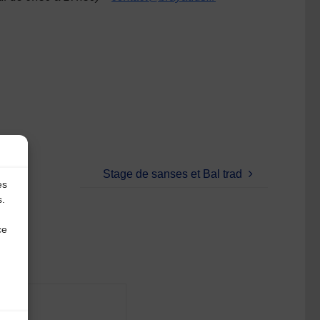
Stage de sanses et Bal trad
es
s.
ce