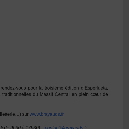
dez-vous pour la troisième édition d’Esperlueta,
s traditionnelles du Massif Central en plein cœur de
lletterie…) sur
www.brayauds.fr
edi de 9h30 à 17h30) –
contact@brayauds.fr