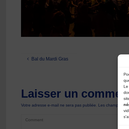
Bal du Mardi Gras
Pou
qu
Le 
Laisser un comment
do
sit
né
Votre adresse e-mail ne sera pas publiée.
Les champs oblig
vi
s'a