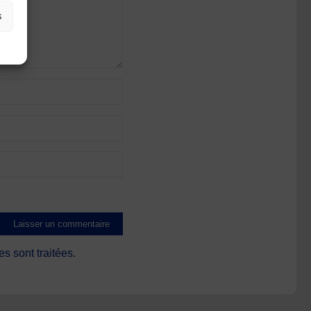
s
s sont traitées
.