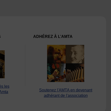
S
ADHÉREZ À L’AMTA
ès les
Soutenez l'AMTA en devenant
’Amta
adhérant de l'association