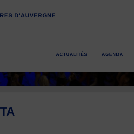
R
E
S
D
'
A
U
V
E
R
G
N
E
ACTUALITÉS
AGENDA
ETA