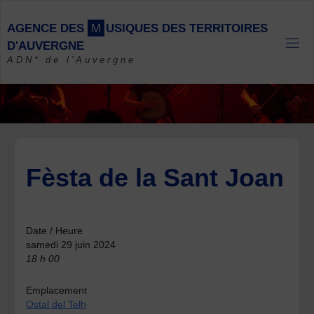
Skip
to
A
G
E
N
C
E
D
E
S
M
U
S
I
Q
U
E
S
D
E
S
T
E
R
R
I
T
O
I
R
E
S
content
D
'
A
U
V
E
R
G
N
E
ADN* de l'Auvergne
Fèsta de la Sant Joan
Date / Heure
samedi 29 juin 2024
18 h 00
Emplacement
Ostal del Telh