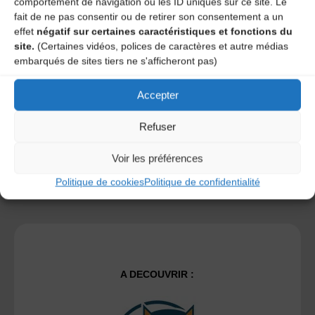
comportement de navigation ou les ID uniques sur ce site. Le
fait de ne pas consentir ou de retirer son consentement a un
effet
négatif sur certaines caractéristiques et fonctions du
Save my name, email, and site URL in my browser for next
site.
(Certaines vidéos, polices de caractères et autre médias
time I post a comment.
embarqués de sites tiers ne s'afficheront pas)
Accepter
Ce site utilise Akismet pour réduire les indésirables.
En
savoir plus sur la façon dont les données de vos
Refuser
commentaires sont traitées
.
Voir les préférences
Politique de cookies
Politique de confidentialité
A DECOUVRIR :