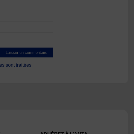
s sont traitées
.