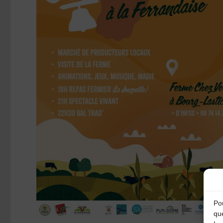
Pou
qu