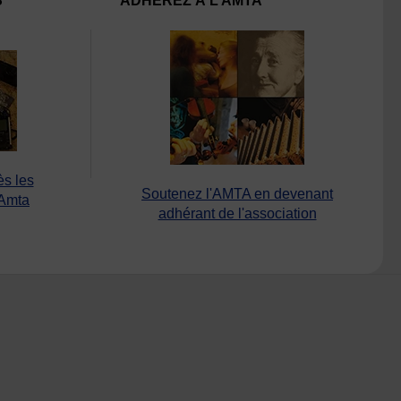
S
ADHÉREZ À L’AMTA
ès les
Soutenez l'AMTA en devenant
’Amta
adhérant de l'association