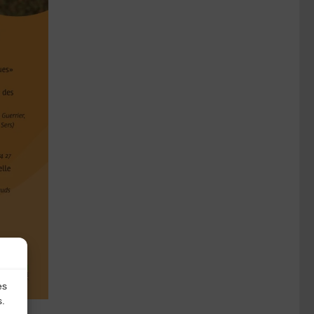
es
s.