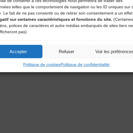
fait de consentir à ces technologies nous permettra de traiter des
nnées telles que le comportement de navigation ou les ID uniques sur 
e. Le fait de ne pas consentir ou de retirer son consentement a un effet
gatif sur certaines caractéristiques et fonctions du site.
(Certaines
déos, polices de caractères et autre médias embarqués de sites tiers ne
fficheront pas)
aire
Accepter
Refuser
Voir les préférence
Politique de cookies
Politique de confidentialité
atoires sont indiqués avec
*