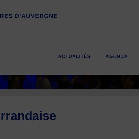
R
E
S
D
'
A
U
V
E
R
G
N
E
ACTUALITÉS
AGENDA
errandaise