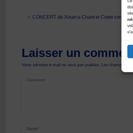
Le 
do
sit
CONCERT de Xinarca Chant et Cistre corses
né
vi
s'a
Laisser un comment
Votre adresse e-mail ne sera pas publiée.
Les champs oblig