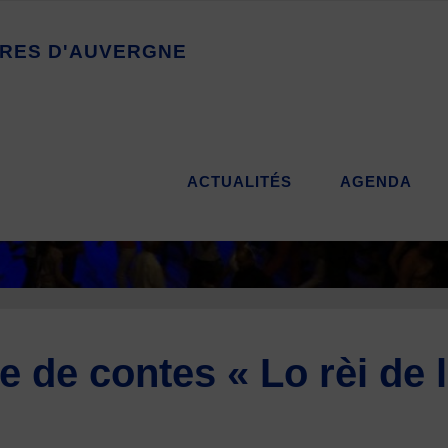
R
E
S
D
'
A
U
V
E
R
G
N
E
ACTUALITÉS
AGENDA
de contes « Lo rèi de l