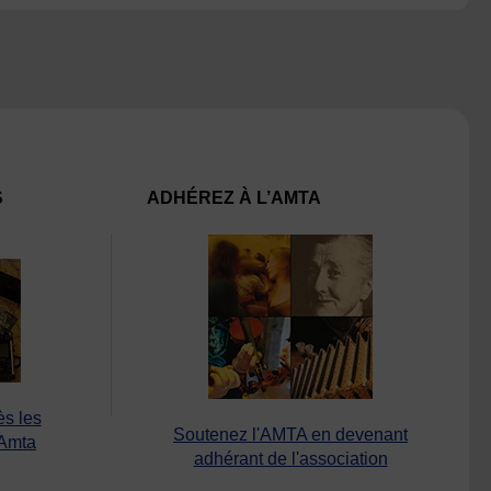
S
ADHÉREZ À L’AMTA
ès les
Soutenez l'AMTA en devenant
’Amta
adhérant de l'association