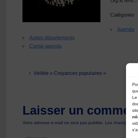
Org & rens :
Catégories
Agenda
Autres départements
Cantal agenda
Veillée « Croyances populaires »
Pou
qu
Le 
do
Laisser un comment
sit
né
Votre adresse e-mail ne sera pas publiée.
Les champs oblig
vi
s'a