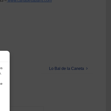
33 –
www.carladesabans.com
es
Lo Bal de la Caneta
s.
ce