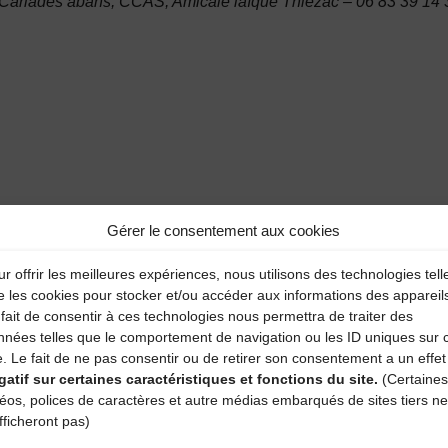
 Carladés abans, CCAS, Amicale laïque Thiézac – 06 83 39 14 
Gérer le consentement aux cookies
r offrir les meilleures expériences, nous utilisons des technologies tell
e les cookies pour stocker et/ou accéder aux informations des appareil
fait de consentir à ces technologies nous permettra de traiter des
nnées telles que le comportement de navigation ou les ID uniques sur 
aire
e. Le fait de ne pas consentir ou de retirer son consentement a un effet
gatif sur certaines caractéristiques et fonctions du site.
(Certaines
atoires sont indiqués avec
*
déos, polices de caractères et autre médias embarqués de sites tiers ne
fficheront pas)