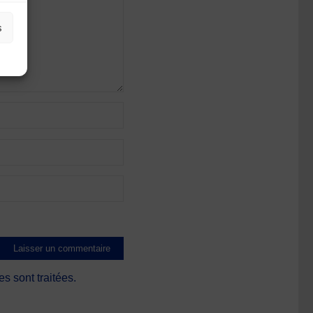
s
s sont traitées
.