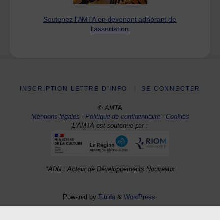
Soutenez l'AMTA en devenant adhérant de
l'association
INSCRIPTION LETTRE D’INFO
|
SE CONNECTER
© AMTA
Mentions légales
-
Politique de confidentialité
-
Cookies
L'AMTA est soutenue par :
*ADN : Acteur de Développements Nouveaux
Powered by
Fluida
&
WordPress.