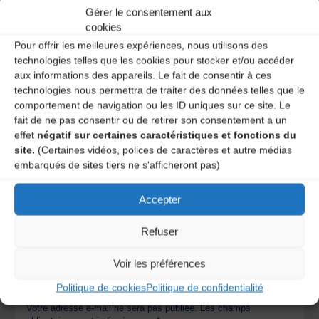
Gérer le consentement aux
Rens :
www.facebook.com/ieo.auvernhe.rose.aups
–
cookies
www.lexcentrale.com
/
www.fem-collectiu.com
Pour offrir les meilleures expériences, nous utilisons des
Catégories
technologies telles que les cookies pour stocker et/ou accéder
aux informations des appareils. Le fait de consentir à ces
technologies nous permettra de traiter des données telles que le
Agenda
comportement de navigation ou les ID uniques sur ce site. Le
Puy-de-Dôme agenda
fait de ne pas consentir ou de retirer son consentement a un
effet
négatif sur certaines caractéristiques et fonctions du
site.
(Certaines vidéos, polices de caractères et autre médias
embarqués de sites tiers ne s'afficheront pas)
Spectacle « Du rififi dans les lentilles ! »
Occitanas 2024 – Conférence de Philippe Marmy
Accepter
Refuser
Laisser un
Voir les préférences
commentaire
Politique de cookies
Politique de confidentialité
Votre adresse e-mail ne sera pas publiée.
Les champs