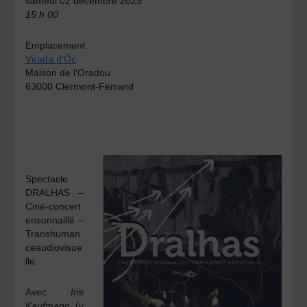
samedi 02 décembre 2023
15 h 00
Emplacement
Virada d'Òc
Maison de l'Oradou
63000 Clermont-Ferrand
Spectacle
DRALHAS –
Ciné-concert
ensonnaillé –
Transhuman
ceaudiovisue
lle.
Avec
Iris
Kaufmann
(v