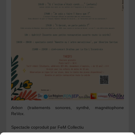
Arbon
(traitements sonores, synthé, magnétophone
ReVox.
Spectacle coproduit par FeM Collectiu