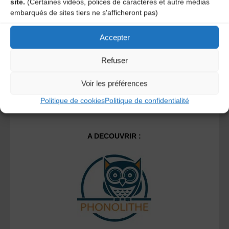
site.
(Certaines vidéos, polices de caractères et autre médias
Ce site utilise Akismet pour réduire les indésirables.
En
embarqués de sites tiers ne s'afficheront pas)
savoir plus sur la façon dont les données de vos
commentaires sont traitées
.
Accepter
Refuser
Voir les préférences
Politique de cookies
Politique de confidentialité
A DECOUVRIR :