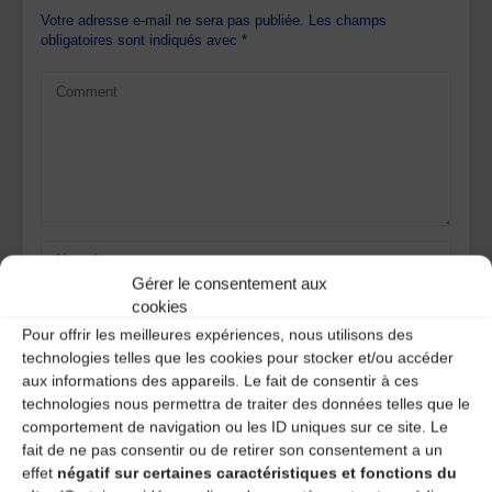
Votre adresse e-mail ne sera pas publiée.
Les champs
obligatoires sont indiqués avec
*
Gérer le consentement aux
cookies
Pour offrir les meilleures expériences, nous utilisons des
technologies telles que les cookies pour stocker et/ou accéder
aux informations des appareils. Le fait de consentir à ces
technologies nous permettra de traiter des données telles que le
Save my name, email, and site URL in my browser for next
comportement de navigation ou les ID uniques sur ce site. Le
time I post a comment.
fait de ne pas consentir ou de retirer son consentement a un
effet
négatif sur certaines caractéristiques et fonctions du