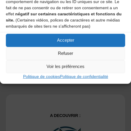
comportement de navigation ou les ID uniques sur ce site. Le
fait de ne pas consentir ou de retirer son consentement a un
effet
négatif sur certaines caractéristiques et fonctions du
Save my name, email, and site URL in my browser for next
site.
(Certaines vidéos, polices de caractères et autre médias
time I post a comment.
embarqués de sites tiers ne s'afficheront pas)
Accepter
Ce site utilise Akismet pour réduire les indésirables.
En
savoir plus sur la façon dont les données de vos
Refuser
commentaires sont traitées
.
Voir les préférences
Politique de cookies
Politique de confidentialité
A DECOUVRIR :