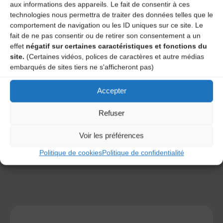
aux informations des appareils. Le fait de consentir à ces
technologies nous permettra de traiter des données telles que le
comportement de navigation ou les ID uniques sur ce site. Le
fait de ne pas consentir ou de retirer son consentement a un
effet
négatif sur certaines caractéristiques et fonctions du
site.
(Certaines vidéos, polices de caractères et autre médias
embarqués de sites tiers ne s'afficheront pas)
Save my name, email, and site URL in my browser for next
time I post a comment.
Accepter
Refuser
Ce site utilise Akismet pour réduire les indésirables.
En
savoir plus sur la façon dont les données de vos
Voir les préférences
commentaires sont traitées
.
Politique de cookies
Politique de confidentialité