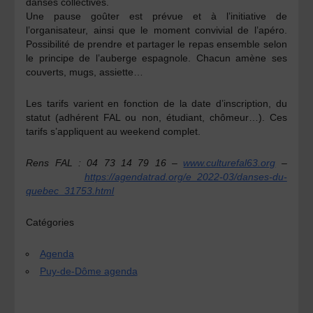
danses collectives.
Une pause goûter est prévue et à l’initiative de
l’organisateur, ainsi que le moment convivial de l’apéro.
Possibilité de prendre et partager le repas ensemble selon
le principe de l’auberge espagnole. Chacun amène ses
couverts, mugs, assiette…
Les tarifs varient en fonction de la date d’inscription, du
statut (adhérent FAL ou non, étudiant, chômeur…). Ces
tarifs s’appliquent au weekend complet.
Rens FAL : 04 73 14 79 16 –
www.culturefal63.org
–
https://agendatrad.org/e_2022-03/danses-du-
quebec_31753.html
Catégories
Agenda
Puy-de-Dôme agenda