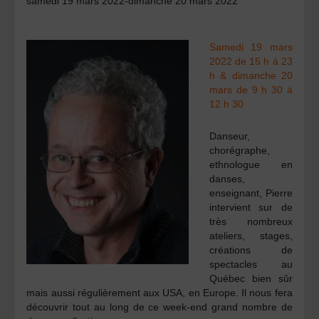
samedi 19 mars 2022-dimanche 20 mars 2022
Samedi 19 mars
2022 de 15 h à 23
h & dimanche 20
mars de 9 h 30 à
12 h 30
Danseur,
chorégraphe,
ethnologue en
danses,
enseignant, Pierre
intervient sur de
très nombreux
ateliers, stages,
créations de
spectacles au
Québec bien sûr
mais aussi régulièrement aux USA, en Europe. Il nous fera
découvrir tout au long de ce week-end grand nombre de