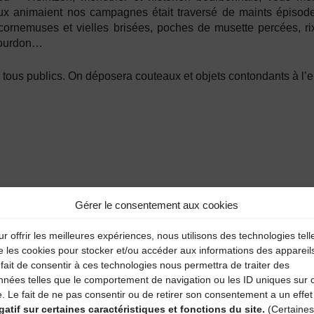
 animaient nos campagnes était traversé de maints épisodes 
cornemuses et vielles brisées, poches de musette percées, rix
bourdon…
tous publics. On déposera couteaux et objets contondants à l’e
Gérer le consentement aux cookies
r offrir les meilleures expériences, nous utilisons des technologies tell
e les cookies pour stocker et/ou accéder aux informations des appareil
fait de consentir à ces technologies nous permettra de traiter des
nnées telles que le comportement de navigation ou les ID uniques sur 
e. Le fait de ne pas consentir ou de retirer son consentement a un effet
gatif sur certaines caractéristiques et fonctions du site.
(Certaines