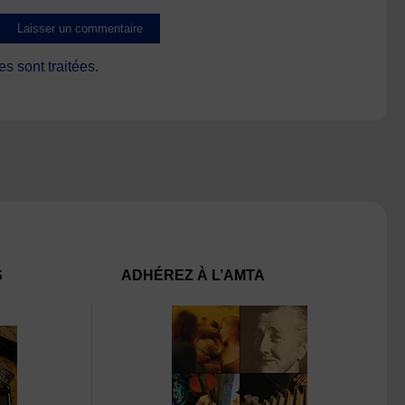
s sont traitées
.
S
ADHÉREZ À L’AMTA