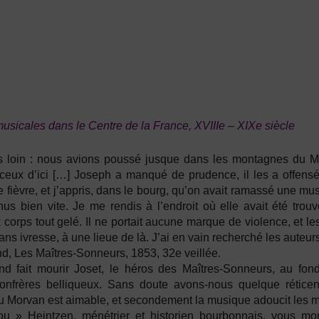
usicales dans le Centre de la France, XVIIIe – XIXe siècle
s loin : nous avions poussé jusque dans les montagnes du M
ceux d’ici […] Joseph a manqué de prudence, il les a offensé
e fièvre, et j’appris, dans le bourg, qu’on avait ramassé une mus
nus bien vite. Je me rendis à l’endroit où elle avait été trou
corps tout gelé. Il ne portait aucune marque de violence, et les 
ans ivresse, à une lieue de là. J’ai en vain recherché les auteur
, Les Maîtres-Sonneurs, 1853, 32e veillée.
d fait mourir Joset, le héros des Maîtres-Sonneurs, au fond
onfrères belliqueux. Sans doute avons-nous quelque réticenc
u Morvan est aimable, et secondement la musique adoucit les m
ou » Heintzen, ménétrier et historien bourbonnais, vous m