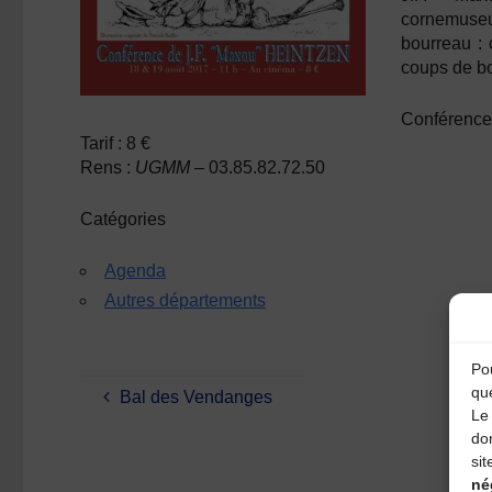
cornemuseux
bourreau : 
coups de 
Conférence 
Tarif :
8 €
Rens :
UGMM –
03.85.82.72.50
Catégories
Agenda
Autres départements
Pou
qu
Bal des Vendanges
Le 
do
sit
né