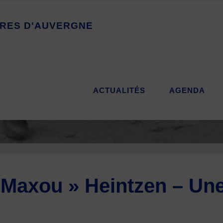
R
E
S
D
'
A
U
V
E
R
G
N
E
ACTUALITÉS
AGENDA
 Maxou » Heintzen – Une