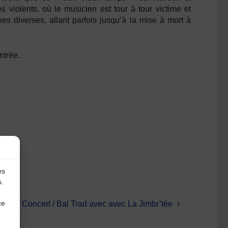
violents, où le musicien est tour à tour victime et
es diverses, allant parfois jusqu’à la mise à mort à
ntrée.
es
s.
ce
Concert / Bal Trad avec avec La Jimbr’tée