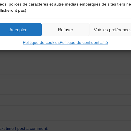
déos, polices de caractères et autre médias embarqués de sites tiers ne
aire
fficheront pas)
atoires sont indiqués avec
*
Accepter
Refuser
Voir les préférence
Politique de cookies
Politique de confidentialité
ext time I post a comment.