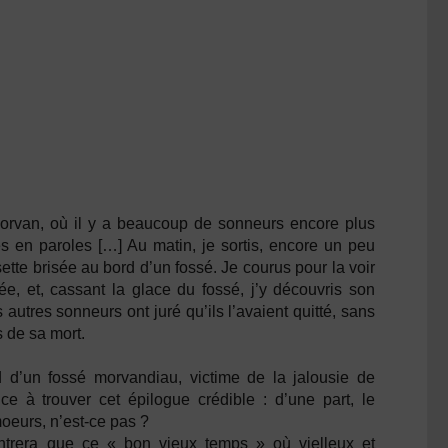
orvan, où il y a beaucoup de sonneurs encore plus
s en paroles […] Au matin, je sortis, encore un peu
ette brisée au bord d’un fossé. Je courus pour la voir
vée, et, cassant la glace du fossé, j’y découvris son
autres sonneurs ont juré qu’ils l’avaient quitté, sans
s de sa mort.
 d’un fossé morvandiau, victime de la jalousie de
e à trouver cet épilogue crédible : d’une part, le
oeurs, n’est-ce pas ?
ontrera que ce « bon vieux temps » où vielleux et