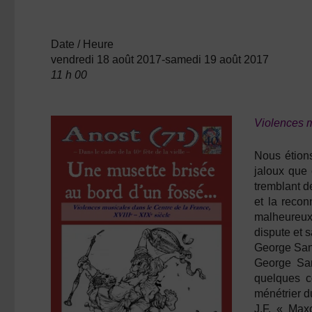
Date / Heure
vendredi 18 août 2017-samedi 19 août 2017
11 h 00
Violences m
Nous étion
jaloux que 
tremblant d
et la recon
malheureux 
dispute et s
George Sand
George San
quelques c
ménétrier d
J.F. « Max