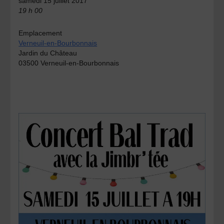
samedi 15 juillet 2017
19 h 00
Emplacement
Verneuil-en-Bourbonnais
Jardin du Château
03500 Verneuil-en-Bourbonnais