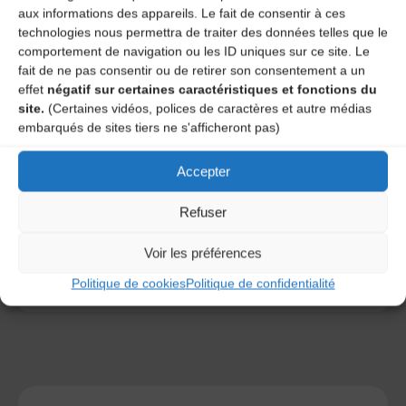
aux informations des appareils. Le fait de consentir à ces
technologies nous permettra de traiter des données telles que le
comportement de navigation ou les ID uniques sur ce site. Le
fait de ne pas consentir ou de retirer son consentement a un
effet
négatif sur certaines caractéristiques et fonctions du
site.
(Certaines vidéos, polices de caractères et autre médias
embarqués de sites tiers ne s'afficheront pas)
Save my name, email, and site URL in my browser for next
time I post a comment.
Accepter
Refuser
Ce site utilise Akismet pour réduire les indésirables.
En
savoir plus sur la façon dont les données de vos
Voir les préférences
commentaires sont traitées
.
Politique de cookies
Politique de confidentialité