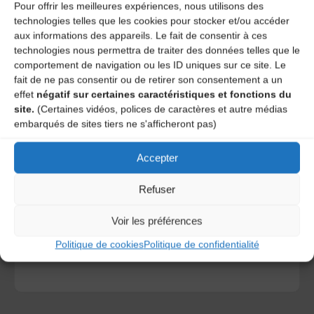
Pour offrir les meilleures expériences, nous utilisons des
technologies telles que les cookies pour stocker et/ou accéder
aux informations des appareils. Le fait de consentir à ces
technologies nous permettra de traiter des données telles que le
comportement de navigation ou les ID uniques sur ce site. Le
fait de ne pas consentir ou de retirer son consentement a un
effet
négatif sur certaines caractéristiques et fonctions du
site.
(Certaines vidéos, polices de caractères et autre médias
embarqués de sites tiers ne s'afficheront pas)
Accepter
Save my name, email, and site URL in my browser for next
time I post a comment.
Refuser
Voir les préférences
Ce site utilise Akismet pour réduire les indésirables.
En
savoir plus sur la façon dont les données de vos
Politique de cookies
Politique de confidentialité
commentaires sont traitées
.