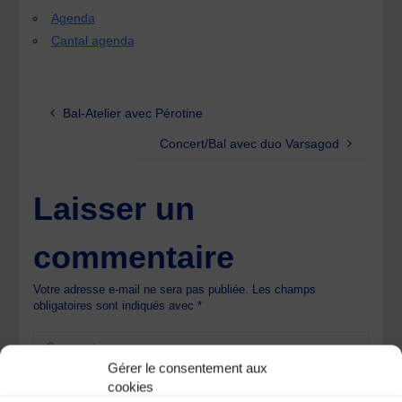
Agenda
Cantal agenda
Bal-Atelier avec Pérotine
Concert/Bal avec duo Varsagod
Laisser un
commentaire
Votre adresse e-mail ne sera pas publiée.
Les champs
obligatoires sont indiqués avec
*
Gérer le consentement aux
cookies