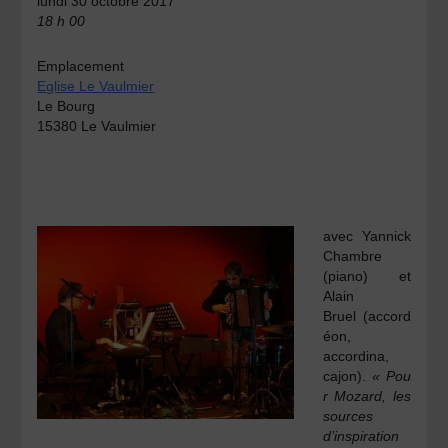
lundi 30 octobre 2017
18 h 00
Emplacement
Eglise Le Vaulmier
Le Bourg
15380 Le Vaulmier
avec
Yannick
Chambre
(piano) et
Alain
Bruel
(accord
éon,
accordina,
cajon).
« Pou
r Mozard, les
sources
d’inspiration