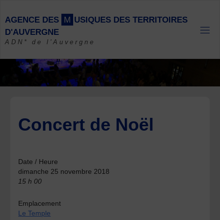
Skip
to
A
G
E
N
C
E
D
E
S
M
U
S
I
Q
U
E
S
D
E
S
T
E
R
R
I
T
O
I
R
E
S
content
D
'
A
U
V
E
R
G
N
E
ADN* de l'Auvergne
Concert de Noël
Date / Heure
dimanche 25 novembre 2018
15 h 00
Emplacement
Le Temple