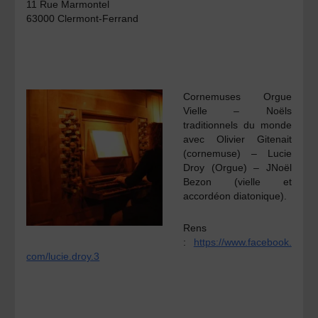
11 Rue Marmontel
63000 Clermont-Ferrand
Cornemuses Orgue
Vielle – Noëls
traditionnels du monde
avec
Olivier Gitenait
(cornemuse) –
Lucie
Droy
(Orgue) –
JNoël
Bezon
(vielle et
accordéon diatonique).
Rens
:
https://www.facebook.
com/lucie.droy.3