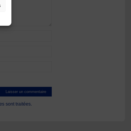
s
s sont traitées
.