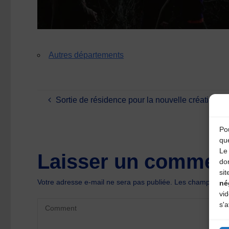
Autres départements
Sortie de résidence pour la nouvelle création 
Pou
qu
Le 
Laisser un comment
do
sit
Votre adresse e-mail ne sera pas publiée.
Les champs oblig
né
vi
s'a