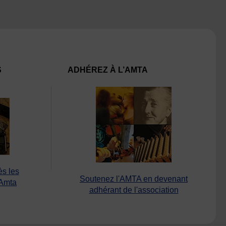
S
ADHÉREZ À L’AMTA
ès les
Soutenez l'AMTA en devenant
’Amta
adhérant de l'association