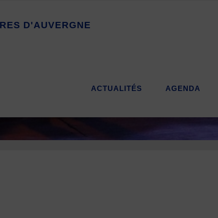
R
E
S
D
'
A
U
V
E
R
G
N
E
ACTUALITÉS
AGENDA