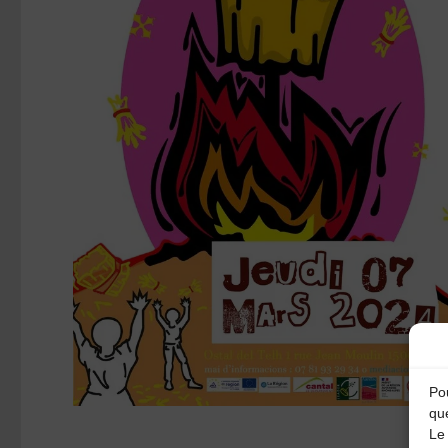
Pou
qu
Le 