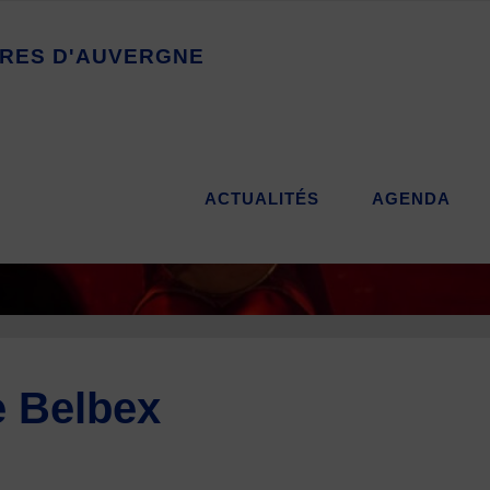
R
E
S
D
'
A
U
V
E
R
G
N
E
ACTUALITÉS
AGENDA
e Belbex