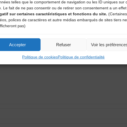
nnées telles que le comportement de navigation ou les ID uniques sur 
e. Le fait de ne pas consentir ou de retirer son consentement a un effet
gatif sur certaines caractéristiques et fonctions du site.
(Certaines
déos, polices de caractères et autre médias embarqués de sites tiers ne
fficheront pas)
aire
Accepter
Refuser
Voir les préférence
atoires sont indiqués avec
*
Politique de cookies
Politique de confidentialité