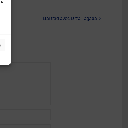
ce
Bal trad avec Ultra Tagada
s