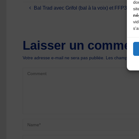
do
Bal Trad avec Grifol (bal à la voix) et FFP3
sit
né
vi
s'a
Laisser un comment
Votre adresse e-mail ne sera pas publiée.
Les champs oblig