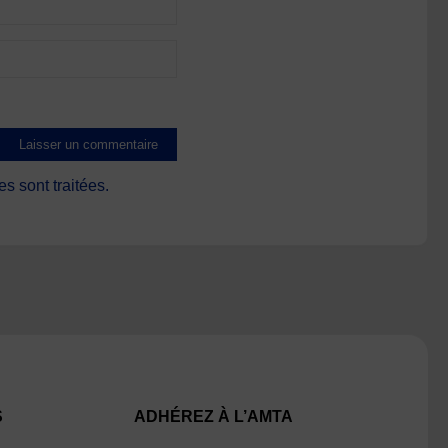
s sont traitées
.
S
ADHÉREZ À L’AMTA