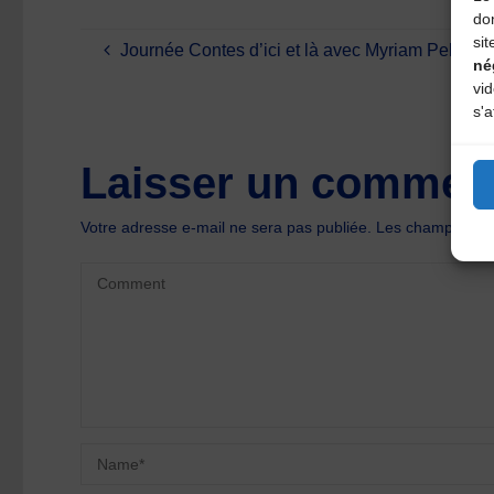
do
sit
Journée Contes d’ici et là avec Myriam Pellican
né
vi
s'a
Laisser un comment
Votre adresse e-mail ne sera pas publiée.
Les champs oblig