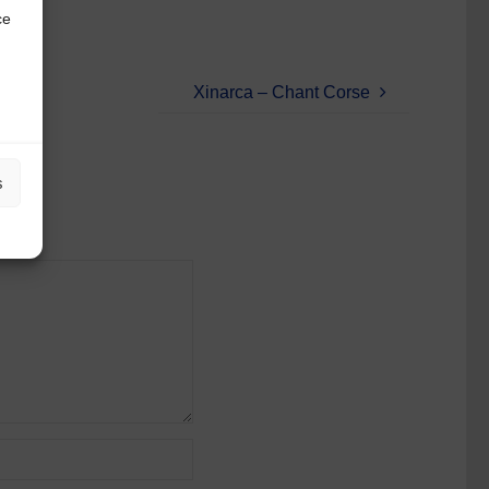
ce
Xinarca – Chant Corse
s