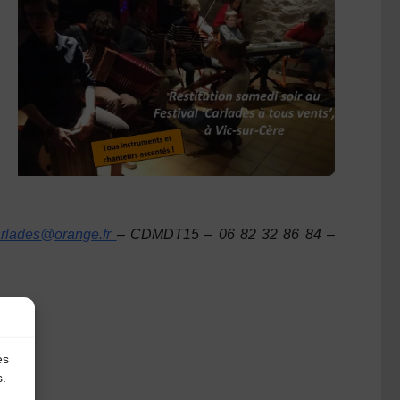
arlades@orange.fr
– CDMDT15 – 06 82 32 86 84 –
es
s.