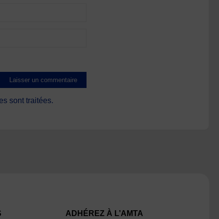
s sont traitées
.
S
ADHÉREZ À L’AMTA