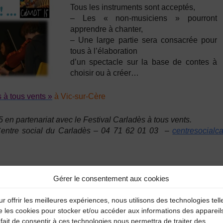
Tous les instruments sont acceptés,
– Les « non-musiciens » pourront
apprendre à chanter,
– Une large partie sera consacrée pour
tous à l’élaboration
d’un spectacle sur la base de contes à
choisir ou à créer…
 à tous vents »
à Vic-sur-Cère
en partenariat avec le Festival Carladès à tous vents.
entre social
du Carladès
– 04 71 62 01 03
–
centresocialc
Gérer le consentement aux cookies
r offrir les meilleures expériences, nous utilisons des technologies tell
e les cookies pour stocker et/ou accéder aux informations des appareil
fait de consentir à ces technologies nous permettra de traiter des