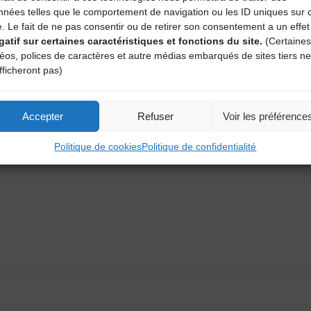
nnées telles que le comportement de navigation ou les ID uniques sur 
e. Le fait de ne pas consentir ou de retirer son consentement a un effet
e
gatif sur certaines caractéristiques et fonctions du site.
(Certaines
déos, polices de caractères et autre médias embarqués de sites tiers ne
fficheront pas)
aire
Accepter
Refuser
Voir les préférence
atoires sont indiqués avec
*
Politique de cookies
Politique de confidentialité