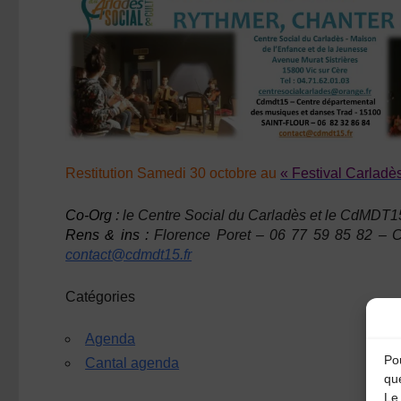
Restitution Samedi 30 octobre au
« Festival Carladès
Co-Org :
le Centre Social du Carladès et le CdMDT15 
Rens & ins :
Florence Poret – 06 77 59 85 82 – C
contact@cdmdt15.fr
Catégories
Agenda
Pou
Cantal agenda
qu
Le 