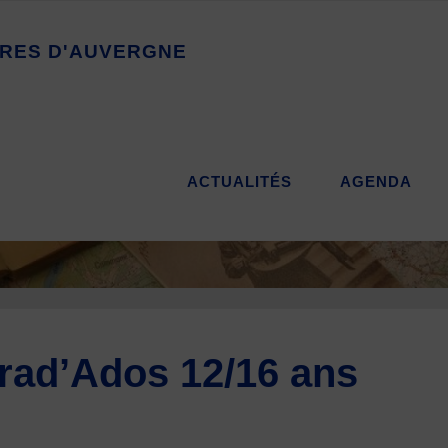
R
E
S
D
'
A
U
V
E
R
G
N
E
ACTUALITÉS
AGENDA
rad’Ados 12/16 ans