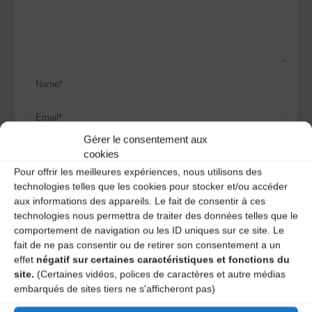
Gérer le consentement aux
cookies
Pour offrir les meilleures expériences, nous utilisons des
Save my name, email, and site URL in my browser for next
technologies telles que les cookies pour stocker et/ou accéder
time I post a comment.
aux informations des appareils. Le fait de consentir à ces
technologies nous permettra de traiter des données telles que le
comportement de navigation ou les ID uniques sur ce site. Le
Ce site utilise Akismet pour réduire les indésirables.
En
fait de ne pas consentir ou de retirer son consentement a un
savoir plus sur la façon dont les données de vos
effet
négatif sur certaines caractéristiques et fonctions du
commentaires sont traitées
.
site.
(Certaines vidéos, polices de caractères et autre médias
embarqués de sites tiers ne s'afficheront pas)