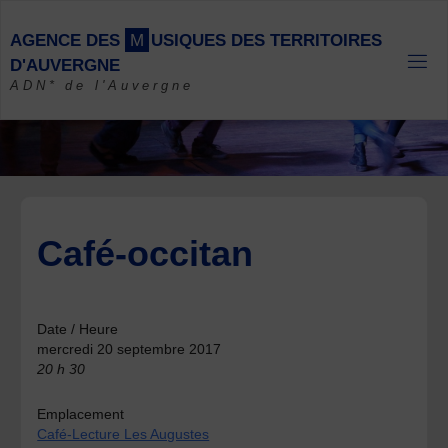
Skip
to
A
G
E
N
C
E
D
E
S
M
U
S
I
Q
U
E
S
D
E
S
T
E
R
R
I
T
O
I
R
E
S
content
D
'
A
U
V
E
R
G
N
E
ADN* de l'Auvergne
Café-occitan
Date / Heure
mercredi 20 septembre 2017
20 h 30
Emplacement
Café-Lecture Les Augustes