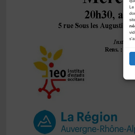
qu
Le 
do
sit
né
vi
s'a