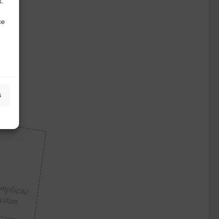
s.
ce
s