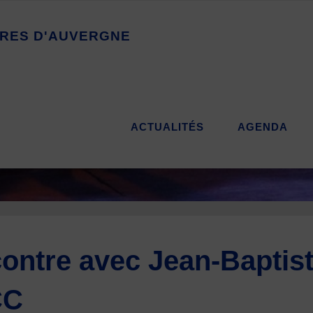
R
E
S
D
'
A
U
V
E
R
G
N
E
ACTUALITÉS
AGENDA
ontre avec Jean-Baptist
CC