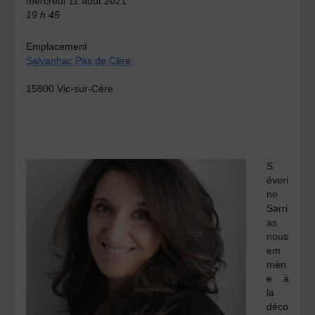
mercredi 11 août 2021
19 h 45
Emplacement
Salvanhac Pas de Cère
15800 Vic-sur-Cère
S
éveri
ne
Sarri
as
nous
em
mèn
e à
la
déco