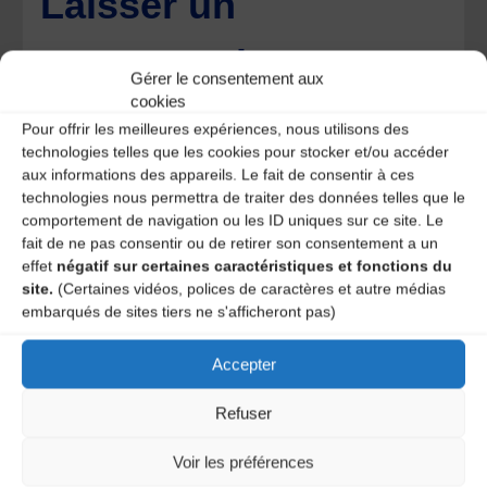
Laisser un
commentaire
Gérer le consentement aux
cookies
Votre adresse e-mail ne sera pas publiée.
Les champs
obligatoires sont indiqués avec
*
Pour offrir les meilleures expériences, nous utilisons des
technologies telles que les cookies pour stocker et/ou accéder
aux informations des appareils. Le fait de consentir à ces
technologies nous permettra de traiter des données telles que le
comportement de navigation ou les ID uniques sur ce site. Le
fait de ne pas consentir ou de retirer son consentement a un
effet
négatif sur certaines caractéristiques et fonctions du
site.
(Certaines vidéos, polices de caractères et autre médias
embarqués de sites tiers ne s'afficheront pas)
Accepter
Refuser
Voir les préférences