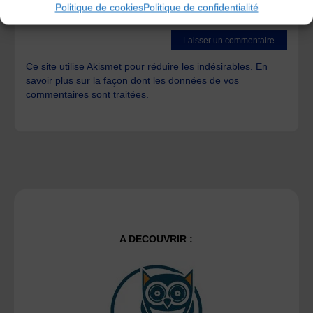
Save my name, email, and site URL in my browser for next
Politique de cookies
Politique de confidentialité
time I post a comment.
Ce site utilise Akismet pour réduire les indésirables.
En
savoir plus sur la façon dont les données de vos
commentaires sont traitées
.
A DECOUVRIR :