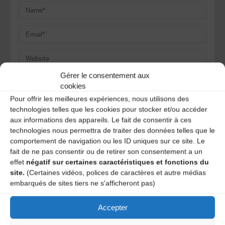
Gérer le consentement aux
Save my name, email, and site URL in my browser for next
cookies
time I post a comment.
Pour offrir les meilleures expériences, nous utilisons des
technologies telles que les cookies pour stocker et/ou accéder
aux informations des appareils. Le fait de consentir à ces
Ce site utilise Akismet pour réduire les indésirables.
En
technologies nous permettra de traiter des données telles que le
savoir plus sur la façon dont les données de vos
comportement de navigation ou les ID uniques sur ce site. Le
commentaires sont traitées
.
fait de ne pas consentir ou de retirer son consentement a un
effet
négatif sur certaines caractéristiques et fonctions du
site.
(Certaines vidéos, polices de caractères et autre médias
embarqués de sites tiers ne s'afficheront pas)
Accepter