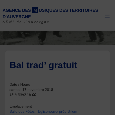
Skip
to
A
G
E
N
C
E
D
E
S
M
U
S
I
Q
U
E
S
D
E
S
T
E
R
R
I
T
O
I
R
E
S
content
D
'
A
U
V
E
R
G
N
E
ADN* de l'Auvergne
Bal trad’ gratuit
Date / Heure
samedi 17 novembre 2018
18 h 30à21 h 00
Emplacement
Salle des Fêtes - Egliseneuve-près-Billom