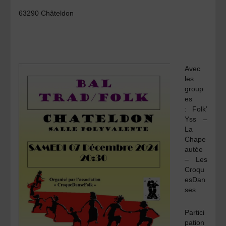
63290 Châteldon
Avec
les
group
es
:
Folk’
Yss –
La
Chape
autée
– Les
Croqu
esDan
ses
Partici
pation