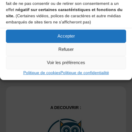
fait de ne pas consentir ou de retirer son consentement a un
Save my name, email, and site URL in my browser for next
effet
négatif sur certaines caractéristiques et fonctions du
time I post a comment.
site.
(Certaines vidéos, polices de caractères et autre médias
embarqués de sites tiers ne s'afficheront pas)
Ce site utilise Akismet pour réduire les indésirables.
En
Accepter
savoir plus sur la façon dont les données de vos
commentaires sont traitées
.
Refuser
Voir les préférences
Politique de cookies
Politique de confidentialité
A DECOUVRIR :