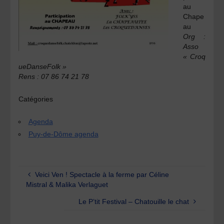
au
Chape
au
Org :
Asso
« Croq
ueDanseFolk »
Rens : 07 86 74 21 78
Catégories
Agenda
Puy-de-Dôme agenda
Veici Ven ! Spectacle à la ferme par Céline
Mistral & Malika Verlaguet
Le P’tit Festival – Chatouille le chat