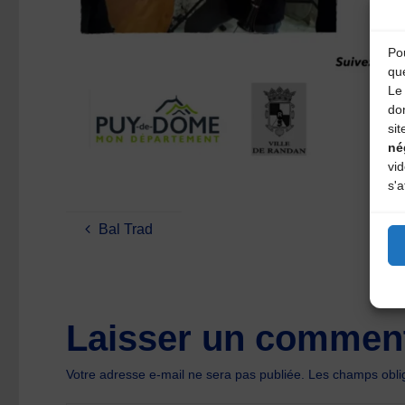
Pou
qu
Le 
do
sit
né
vi
s'a
Bal Trad
Laisser un comment
Votre adresse e-mail ne sera pas publiée.
Les champs oblig