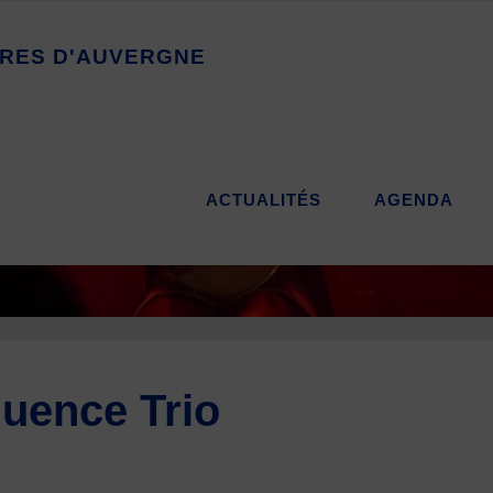
R
E
S
D
'
A
U
V
E
R
G
N
E
ACTUALITÉS
AGENDA
luence Trio