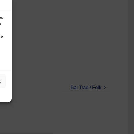
es
s.
ce
s
Bal Trad / Folk