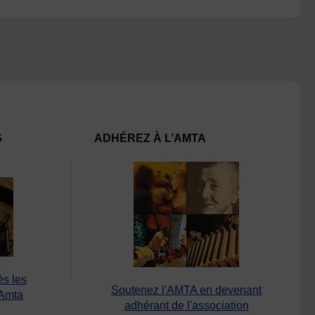
S
ADHÉREZ À L’AMTA
ès les
Soutenez l'AMTA en devenant
’Amta
adhérant de l'association