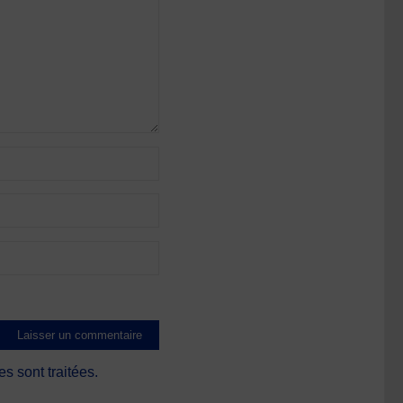
s sont traitées
.