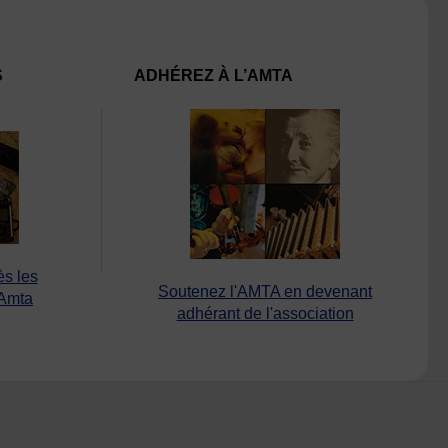
S
ADHÉREZ À L’AMTA
ès les
Soutenez l'AMTA en devenant
’Amta
adhérant de l'association