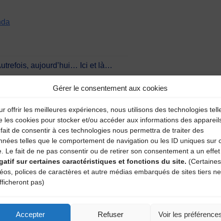
nda
trefois, aujourd’hui… Ici et là…
Gérer le consentement aux cookies
r offrir les meilleures expériences, nous utilisons des technologies tell
aire
e les cookies pour stocker et/ou accéder aux informations des appareil
fait de consentir à ces technologies nous permettra de traiter des
nnées telles que le comportement de navigation ou les ID uniques sur 
atoires sont indiqués avec
*
e. Le fait de ne pas consentir ou de retirer son consentement a un effet
gatif sur certaines caractéristiques et fonctions du site.
(Certaines
déos, polices de caractères et autre médias embarqués de sites tiers ne
fficheront pas)
Accepter
Refuser
Voir les préférence