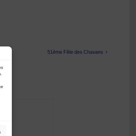
51ème Fête des Chavans
es
s.
ce
s