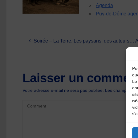
Agenda
Puy-de-Dôme age
Soirée – La Terre, Les paysans, des auteurs… Au
Pou
Laisser un comment
qu
Le 
do
Votre adresse e-mail ne sera pas publiée.
Les champs oblig
sit
né
vi
s'a