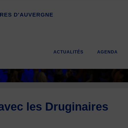
R
E
S
D
'
A
U
V
E
R
G
N
E
ACTUALITÉS
AGENDA
 avec les Druginaires