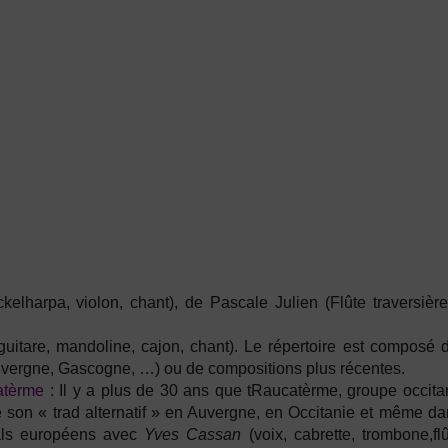
lharpa, violon, chant), de Pascale Julien (Flûte traversièr
 guitare, mandoline, cajon, chant). Le répertoire est composé
Auvergne, Gascogne, …) ou de compositions plus récentes.
atèrme :
Il y a plus de 30 ans que tRaucatèrme, groupe occita
e son « trad alternatif » en Auvergne, en Occitanie et même d
vals européens avec
Yves Cassan
(voix, cabrette, trombone,fl