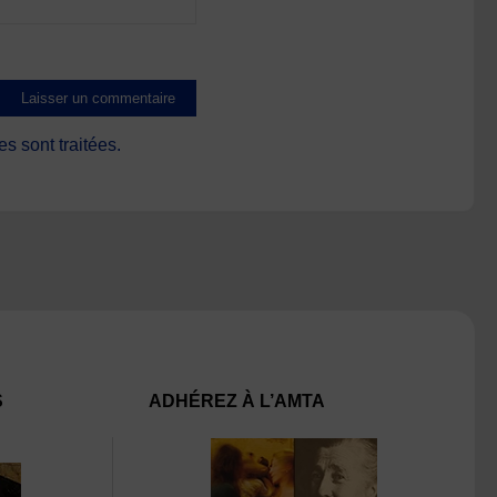
s sont traitées
.
S
ADHÉREZ À L’AMTA