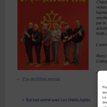
Chaum
violon
harmo
ancrée
par le
actuel
festif
L’anim
Rens :
Catég
Ag
Puy-de-Dôme agenda
Pou
qu
Le 
Bal trad animé avec Les Orteils Agités
do