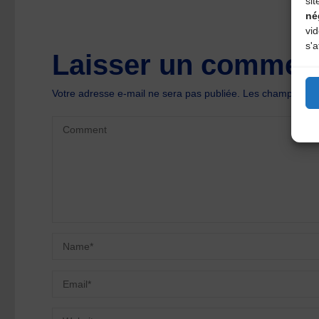
sit
né
vi
s'a
Laisser un comment
Votre adresse e-mail ne sera pas publiée.
Les champs oblig