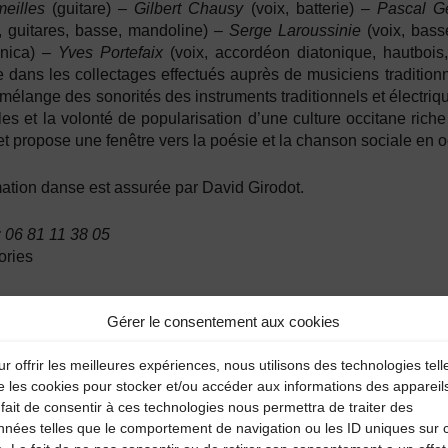
eilles
(guitare) –
Gilbert Chausy
(voix, batterie) –
Pascal Ge
, guitares, basse, mandoline) –
Serge Laroussinie
(voix, basse
nica) –
Yves Portefaix
(voix, accordéon diatonique, hautboi
 dans les collectages effectués auprès de musiciens traditionn
 mélange des sonorités des instruments traditionnels et électriq
les et la volonté de popularisation d’une culture occitane riche 
, et propose une fenêtre vers la poésie et la chanson sociale en oc
ation danse est assurée par David Girodot.
 06 81 11 38 05
ories
enda
Gérer le consentement aux cookies
r offrir les meilleures expériences, nous utilisons des technologies tell
e les cookies pour stocker et/ou accéder aux informations des appareil
fait de consentir à ces technologies nous permettra de traiter des
nnées telles que le comportement de navigation ou les ID uniques sur 