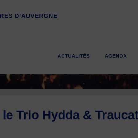
R
E
S
D
'
A
U
V
E
R
G
N
E
ACTUALITÉS
AGENDA
 le Trio Hydda & Trauc