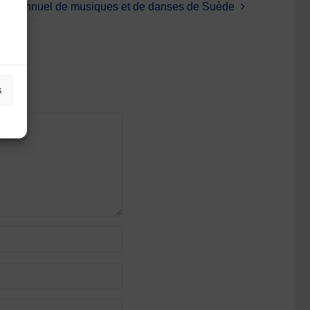
age annuel de musiques et de danses de Suède
s