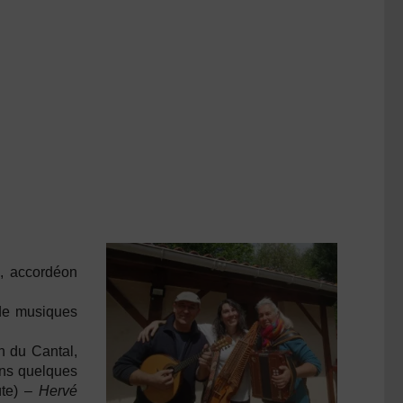
e, accordéon
 de musiques
n du Cantal,
ans quelques
ûte) –
Hervé