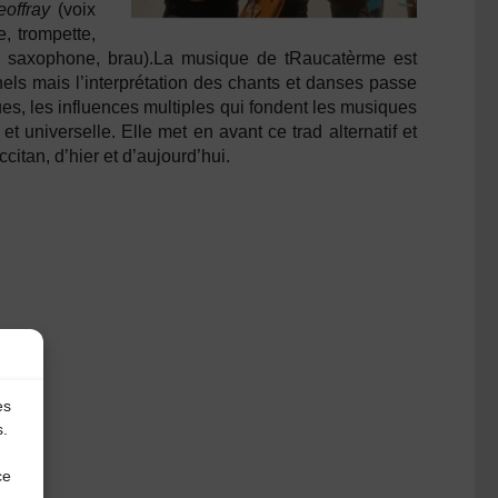
offray
(voix
, trompette,
s, saxophone, brau).La musique de tRaucatèrme est
els mais l’interprétation des chants et danses passe
ues, les influences multiples qui fondent les musiques
et universelle. Elle met en avant ce trad alternatif et
citan, d’hier et d’aujourd’hui.
es
s.
ce