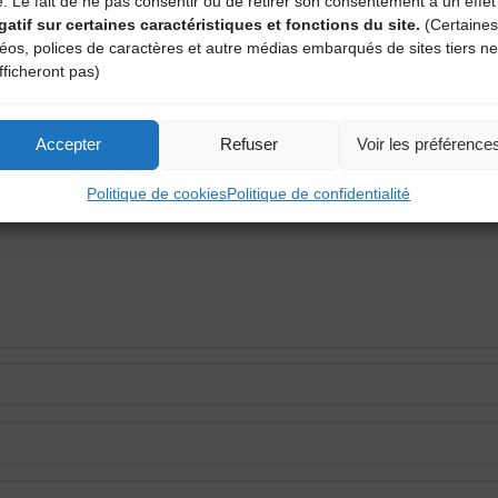
e. Le fait de ne pas consentir ou de retirer son consentement a un effet
St
gatif sur certaines caractéristiques et fonctions du site.
(Certaines
déos, polices de caractères et autre médias embarqués de sites tiers ne
fficheront pas)
aire
Accepter
Refuser
Voir les préférence
atoires sont indiqués avec
*
Politique de cookies
Politique de confidentialité