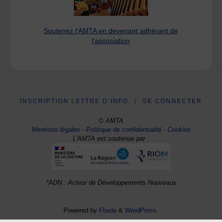
Soutenez l'AMTA en devenant adhérant de
l'association
INSCRIPTION LETTRE D’INFO
|
SE CONNECTER
© AMTA
Mentions légales
-
Politique de confidentialité
-
Cookies
L'AMTA est soutenue par :
*ADN : Acteur de Développements Nouveaux
Powered by
Fluida
&
WordPress.