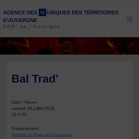
Skip
to
A
G
E
N
C
E
D
E
S
M
U
S
I
Q
U
E
S
D
E
S
T
E
R
R
I
T
O
I
R
E
S
content
D
'
A
U
V
E
R
G
N
E
ADN* de l'Auvergne
Bal Trad’
Date / Heure
samedi 28 juillet 2018
19 h 00
Emplacement
Marché de Pays de Fontanges