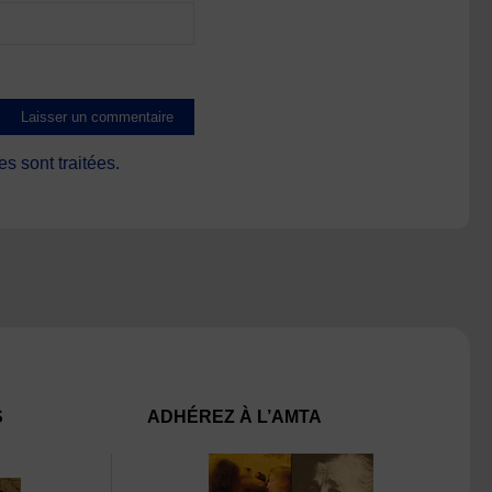
s sont traitées
.
S
ADHÉREZ À L’AMTA