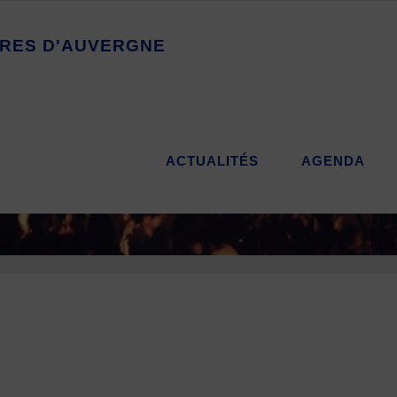
R
E
S
D
'
A
U
V
E
R
G
N
E
ACTUALITÉS
AGENDA