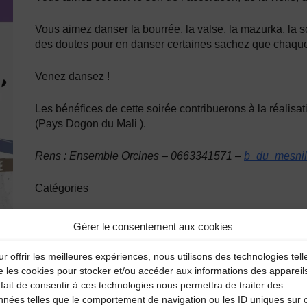
Vous aimez danser la bourrée, la valse, la mazurka, la sco
des doutes pour en danser certaines sachez que chaque
Venez dansez !
Les bénéfices de cette soirée contribuerons à la réalisat
(Pays Dogon du Mali ).
Rens : Ensemble Orcines – 0663341571 –
b_du_mesni
Catégories
Agenda
Gérer le consentement aux cookies
Puy-de-Dôme agenda
r offrir les meilleures expériences, nous utilisons des technologies tell
e les cookies pour stocker et/ou accéder aux informations des appareil
fait de consentir à ces technologies nous permettra de traiter des
nnées telles que le comportement de navigation ou les ID uniques sur 