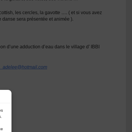
ttish, les cercles, la gavotte …. ( et si vous avez
 danse sera présentée et animée ).
ion d’une adduction d’eau dans le village d’ IBBI
l_adelee@hotmail.com
es
s.
ce