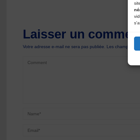
sit
né
vi
s'a
Laisser un comment
Votre adresse e-mail ne sera pas publiée.
Les champs oblig