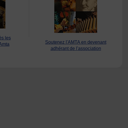
ès les
Soutenez l'AMTA en devenant
’Amta
adhérant de l'association