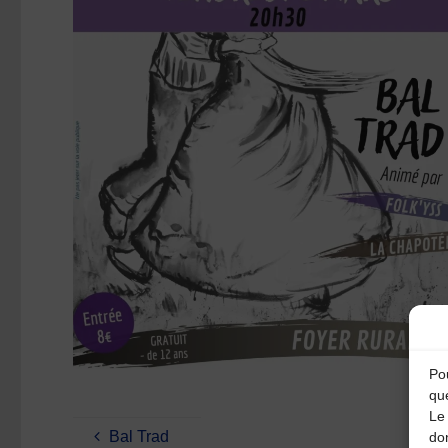
Pou
qu
Le 
Bal Trad
do