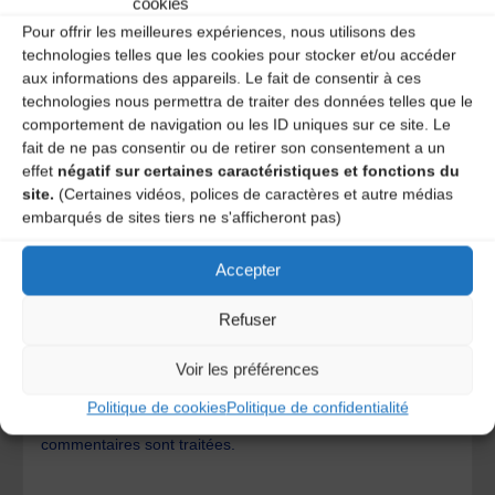
cookies
Pour offrir les meilleures expériences, nous utilisons des
technologies telles que les cookies pour stocker et/ou accéder
aux informations des appareils. Le fait de consentir à ces
technologies nous permettra de traiter des données telles que le
comportement de navigation ou les ID uniques sur ce site. Le
fait de ne pas consentir ou de retirer son consentement a un
effet
négatif sur certaines caractéristiques et fonctions du
site.
(Certaines vidéos, polices de caractères et autre médias
embarqués de sites tiers ne s'afficheront pas)
Accepter
Save my name, email, and site URL in my browser for next
time I post a comment.
Refuser
Voir les préférences
Ce site utilise Akismet pour réduire les indésirables.
En
Politique de cookies
Politique de confidentialité
savoir plus sur la façon dont les données de vos
commentaires sont traitées
.