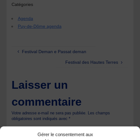
Catégories
Agenda
Puy-de-Dôme agenda
Festival Deman e Passat deman
Festival des Hautes Terres
Laisser un
commentaire
Votre adresse e-mail ne sera pas publiée.
Les champs
obligatoires sont indiqués avec
*
Gérer le consentement aux