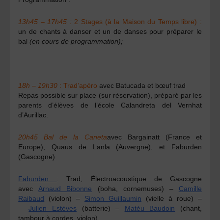
13h45 – 17h45 :
2 Stages (à la Maison du Temps libre) :
un de chants à danser et un de danses pour préparer le
bal
(en cours de programmation);
18h – 19h30
: Trad’apéro
avec Batucada et bœuf trad
Repas possible sur place (sur réservation), préparé par les
parents d’élèves de l’école Calandreta del Vernhat
d’Aurillac.
20h45 Bal de la Caneta
avec
Bargainatt (France et
Europe), Quaus de Lanla (Auvergne), et Faburden
(Gascogne)
Faburden
: Trad, Électroacoustique de Gascogne
avec
Arnaud Bibonne
(boha, cornemuses) –
Camille
Raibaud
(violon) –
Simon Guillaumin
(vielle à roue) –
Julien Estèves
(batterie) –
Matèu Baudoin
(chant,
tambour à cordes, violon).