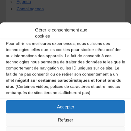
Agenda
Cantal agenda
Gérer le consentement aux
Solo Yann Gourdon
cookies
Afterwork Musiques Trad’
Pour offrir les meilleures expériences, nous utilisons des
technologies telles que les cookies pour stocker et/ou accéder
aux informations des appareils. Le fait de consentir à ces
technologies nous permettra de traiter des données telles que le
One comment
comportement de navigation ou les ID uniques sur ce site. Le
fait de ne pas consentir ou de retirer son consentement a un
effet
négatif sur certaines caractéristiques et fonctions du
site.
(Certaines vidéos, polices de caractères et autre médias
embarqués de sites tiers ne s'afficheront pas)
Vf
7 ans ago
Accepter
Ce n’est pas à la salle de Polminhac ? La salle de Vic
Refuser
sur cère n’est elle pas en travaux ? A vérifier.
REPLY