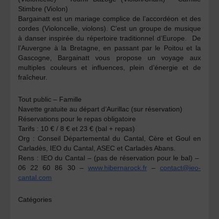
Stimbre
(Violon)
Bargainatt
est un mariage complice de l’accordéon et des
cordes (Violoncelle, violons). C’est un groupe de musique
à danser inspirée du répertoire traditionnel d’Europe.
De
l’Auvergne à la Bretagne, en passant par le Poitou et la
Gascogne, Bargainatt vous propose un voyage aux
multiples couleurs et influences, plein d’énergie et de
fraîcheur.
Tout public – Famille
Navette gratuite au départ d’Aurillac (sur réservation)
Réservations pour le repas obligatoire
Tarifs :
10 € / 8 € et 23 € (bal + repas)
Org :
Conseil Départemental du Cantal, Cère et Goul en
Carladès, IEO du Cantal, ASEC et Carladès Abans.
Rens :
IEO du Cantal – (pas de réservation pour le bal) –
06 22 60 86 30 –
www.hibernarock.fr
–
contact@ieo-
cantal.com
Catégories