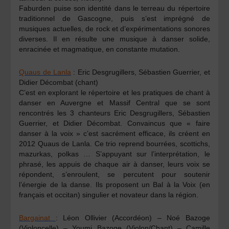
Faburden
puise son identité dans le terreau du répertoire
traditionnel de Gascogne, puis s’est imprégné de
musiques actuelles, de rock et d’expérimentations sonores
diverses. Il en résulte une musique à danser solide,
enracinée et magmatique, en constante mutation.
Quaus de Lanla
:
Eric Desgrugillers, Sébastien Guerrier, et
Didier Décombat
(chant)
C’est en explorant le répertoire et les pratiques de chant à
danser en Auvergne et Massif Central que se sont
rencontrés les 3 chanteurs Eric Desgrugillers, Sébastien
Guerrier, et Didier Décombat. Convaincus que « faire
danser à la voix » c’est sacrément efficace, ils créent en
2012 Quaus de Lanla. Ce trio reprend bourrées, scottichs,
mazurkas, polkas … S’appuyant sur l’interprétation, le
phrasé, les appuis de chaque air à danser, leurs voix se
répondent, s’enroulent, se percutent pour soutenir
l’énergie de la danse. Ils proposent un Bal à la Voix (en
français et occitan) singulier et novateur dans la région.
Bargainat
:
Léon Ollivier
(Accordéon) –
Noé Bazoge
(Violoncelle) –
Youmi Bazoge
(Violon/Chant) –
Camille