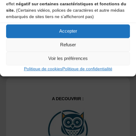
time I post a comment.
effet
négatif sur certaines caractéristiques et fonctions du
site.
(Certaines vidéos, polices de caractères et autre médias
embarqués de sites tiers ne s'afficheront pas)
Ce site utilise Akismet pour réduire les indésirables.
En
savoir plus sur la façon dont les données de vos
Accepter
commentaires sont traitées
.
Refuser
Voir les préférences
Politique de cookies
Politique de confidentialité
A DECOUVRIR :