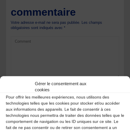
commentaire
Votre adresse e-mail ne sera pas publiée.
Les champs
obligatoires sont indiqués avec
*
Gérer le consentement aux
cookies
Pour offrir les meilleures expériences, nous utilisons des
technologies telles que les cookies pour stocker et/ou accéder
aux informations des appareils. Le fait de consentir à ces
technologies nous permettra de traiter des données telles que le
comportement de navigation ou les ID uniques sur ce site. Le
Save my name, email, and site URL in my browser for next
fait de ne pas consentir ou de retirer son consentement a un