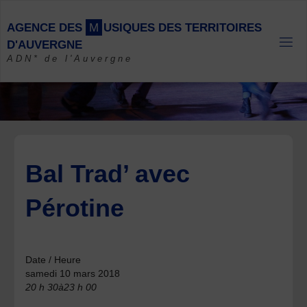
Skip
to
A
G
E
N
C
E
D
E
S
M
U
S
I
Q
U
E
S
D
E
S
T
E
R
R
I
T
O
I
R
E
S
content
D
'
A
U
V
E
R
G
N
E
ADN* de l'Auvergne
Bal Trad’ avec
Pérotine
Date / Heure
samedi 10 mars 2018
20 h 30à23 h 00