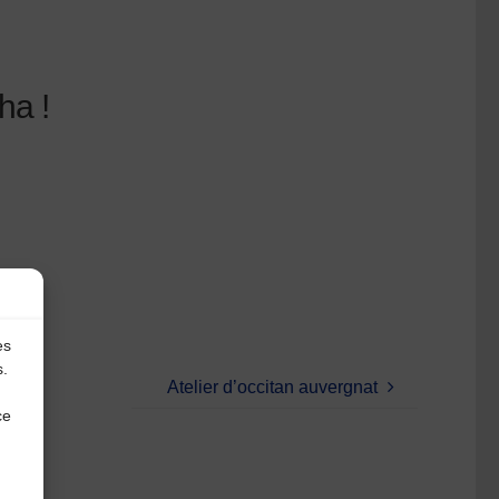
ha !
es
s.
Atelier d’occitan auvergnat
ce