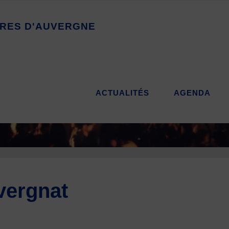
R
E
S
D
'
A
U
V
E
R
G
N
E
ACTUALITÉS
AGENDA
uvergnat