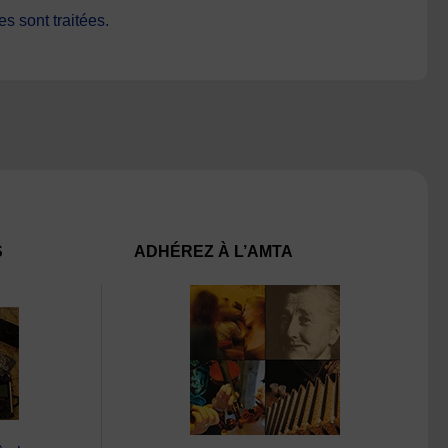
s sont traitées
.
S
ADHÉREZ À L’AMTA