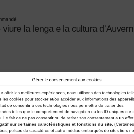
commandé
e viure la lenga e la cultura d’Auvern
Gérer le consentement aux cookies
rovisée en duettiste Eric et Didier Champion
r offrir les meilleures expériences, nous utilisons des technologies tell
e les cookies pour stocker et/ou accéder aux informations des appareil
fait de consentir à ces technologies nous permettra de traiter des
nnées telles que le comportement de navigation ou les ID uniques sur 
e. Le fait de ne pas consentir ou de retirer son consentement a un effet
gatif sur certaines caractéristiques et fonctions du site.
(Certaines
aire
déos, polices de caractères et autre médias embarqués de sites tiers ne