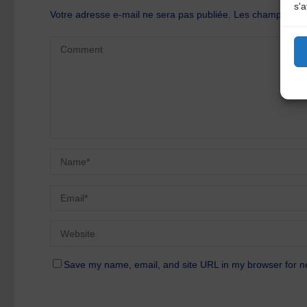
s'a
Votre adresse e-mail ne sera pas publiée.
Les champs oblig
Save my name, email, and site URL in my browser for n