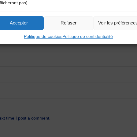
fficheront pas)
atoires sont indiqués avec
*
Accepter
Refuser
Voir les préférence
Politique de cookies
Politique de confidentialité
ext time I post a comment.