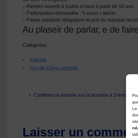
– Ateliers ouverts à toutes et tous à partir de 16 ans
– Participation demandée : 5 euros / atelier
– Passe sanitaire obligatoire et port du masque re
Au plaseir de parlar, e de fair
Catégories
Agenda
Puy-de-Dôme agenda
Conférence dansée sur la bourrée à 3 temps imp
Pou
qu
Le 
do
sit
né
Laisser un comment
vi