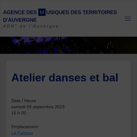
Skip
to
A
G
E
N
C
E
D
E
S
M
U
S
I
Q
U
E
S
D
E
S
T
E
R
R
I
T
O
I
R
E
S
content
D
'
A
U
V
E
R
G
N
E
ADN* de l'Auvergne
Atelier danses et bal
Date / Heure
samedi 09 septembre 2023
15 h 00
Emplacement
Le Falgoux