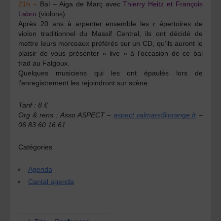
21h –
Bal –
Aiga de Març
avec
Thierry Heitz et François
Labro
(violons)
Après 20 ans à arpenter ensemble les r
é
pertoires de
violon traditionnel du Massif Central,
ils ont d
é
cid
é
de
mettre leurs morceaux pr
é
f
é
r
é
s sur un CD, qu’ils auront le
plaisir de vous
présenter « live »
à
l’occasion de ce bal
trad au Falgoux.
Quelques musiciens qui les ont épaulés lors de
l’enregistrement les rejoindront sur sc
è
ne.
Tarif : 8 €
Org & rens :
Asso ASPECT
–
aspect.valmars@orange.fr
–
06 83 60 16 61
Catégories
Agenda
Cantal agenda