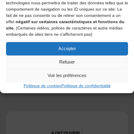
technologies nous permettra de traiter des données telles que le
comportement de navigation ou les ID uniques sur ce site. Le
fait de ne pas consentir ou de retirer son consentement a un
effet
négatif sur certaines caractéristiques et fonctions du
site.
(Certaines vidéos, polices de caractères et autre médias
Save my name, email, and site URL in my browser for next
embarqués de sites tiers ne s'afficheront pas)
time I post a comment.
Accepter
Ce site utilise Akismet pour réduire les indésirables.
En
Refuser
savoir plus sur la façon dont les données de vos
commentaires sont traitées
.
Voir les préférences
Politique de cookies
Politique de confidentialité
A DECOUVRIR :