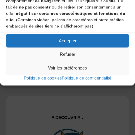
comportement de navigation ou les ID uniques sur ce site. Le
fait de ne pas consentir ou de retirer son consentement a un
effet
négatif sur certaines caractéristiques et fonctions du
Save my name, email, and site URL in my browser for next
site.
(Certaines vidéos, polices de caractères et autre médias
time I post a comment.
embarqués de sites tiers ne s'afficheront pas)
Accepter
Ce site utilise Akismet pour réduire les indésirables.
En
savoir plus sur la façon dont les données de vos
Refuser
commentaires sont traitées
.
Voir les préférences
Politique de cookies
Politique de confidentialité
A DECOUVRIR :