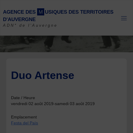
Skip
to
A
G
E
N
C
E
D
E
S
M
U
S
I
Q
U
E
S
D
E
S
T
E
R
R
I
T
O
I
R
E
S
content
D
'
A
U
V
E
R
G
N
E
ADN* de l'Auvergne
Duo Artense
Date / Heure
vendredi 02 août 2019-samedi 03 août 2019
Emplacement
Festa del Païs