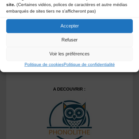
site.
(Certaines vidéos, polices de caractères et autre médias
embarqués de sites tiers ne s'afficheront pas)
Ce site utilise Akismet pour réduire les indésirables.
En
savoir plus sur la façon dont les données de vos
commentaires sont traitées
.
Accepter
Refuser
Voir les préférences
Politique de cookies
Politique de confidentialité
A DECOUVRIR :