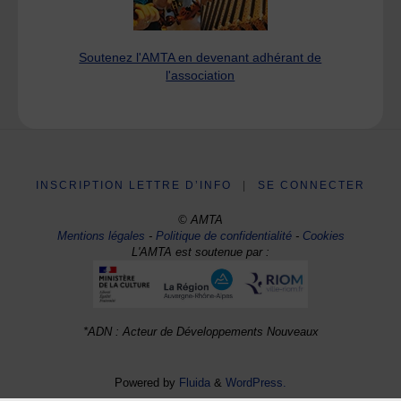
Soutenez l'AMTA en devenant adhérant de
l'association
INSCRIPTION LETTRE D’INFO
|
SE CONNECTER
© AMTA
Mentions légales
-
Politique de confidentialité
-
Cookies
L'AMTA est soutenue par :
*ADN : Acteur de Développements Nouveaux
Powered by
Fluida
&
WordPress.