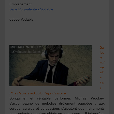
Emplacement
Salle Polyvalente - Vodable
63500 Vodable
Sa
iso
n
cul
tur
ell
e
Le
s
Ptits Papiers – Agglo Pays d’Issoire
Songwriter et véritable performer, Michael Wookey,
s’accompagne de mélodies drôlement équipées : aux
cordes, cuivres et percussions s’ajoutent des instruments
pour enfants et autres objets en tout genre… Il interprète,