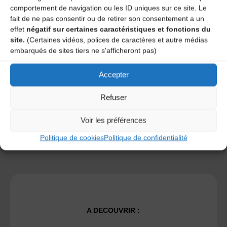
comportement de navigation ou les ID uniques sur ce site. Le
fait de ne pas consentir ou de retirer son consentement a un
effet
négatif sur certaines caractéristiques et fonctions du
Save my name, email, and site URL in my browser for next
site.
(Certaines vidéos, polices de caractères et autre médias
time I post a comment.
embarqués de sites tiers ne s'afficheront pas)
Accepter
Ce site utilise Akismet pour réduire les indésirables.
En
savoir plus sur la façon dont les données de vos
Refuser
commentaires sont traitées
.
Voir les préférences
Politique de cookies
Politique de confidentialité
A DECOUVRIR :